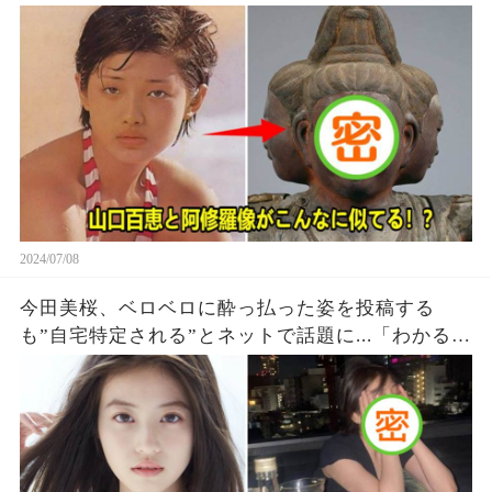
愕…→その真相とは？？
2024/07/08
今田美桜、ベロベロに酔っ払った姿を投稿する
も”自宅特定される”とネットで話題に...「わかる人
はわかる」「割と近くだった」