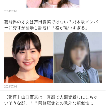
2024/07/08
芸能界の才女は芦田愛菜ではない？乃木坂メンバ
ーに秀才が登場し話題に「格が違いすぎる」 「ス
タイルもいいのかい」
2024/07/08
【驚愕】山口百恵は「真顔で人類皆殺しにしちゃ
いそうな顔」！？阿修羅像との意外な類似性に驚