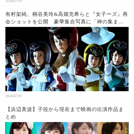
2024/07/19
有村架純、桐谷美玲&高畑充希らと『女子ーズ』再
会ショットを公開 豪華集合写真に「神の集ま
り」「一生拝めます」の声
2024/07/19
【浜辺美波】子役から現在まで映画の出演作品ま
とめ