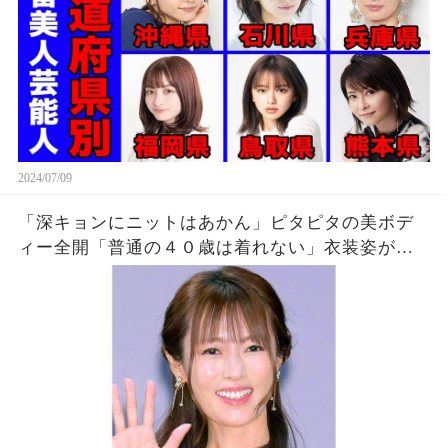
2024/07/09
「深キョンにニットはあかん」ピタピタの美ボデ
ィー全開「普通の４０歳は着れない」衣装姿がカ
ワイイ！！