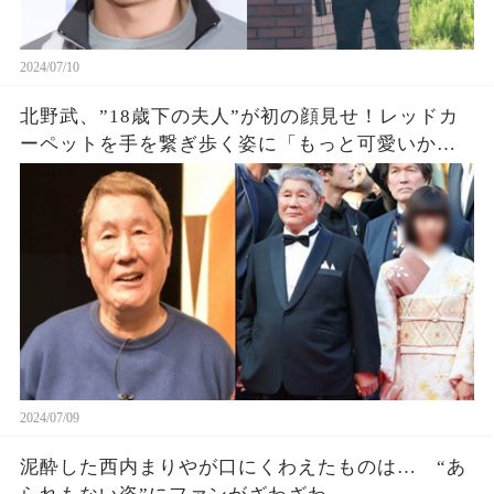
2024/07/10
北野武、”18歳下の夫人”が初の顔見せ！レッドカ
ーペットを手を繋ぎ歩く姿に「もっと可愛いか
と」 「着物着慣れてない？」
2024/07/09
泥酔した西内まりやが口にくわえたものは… “あ