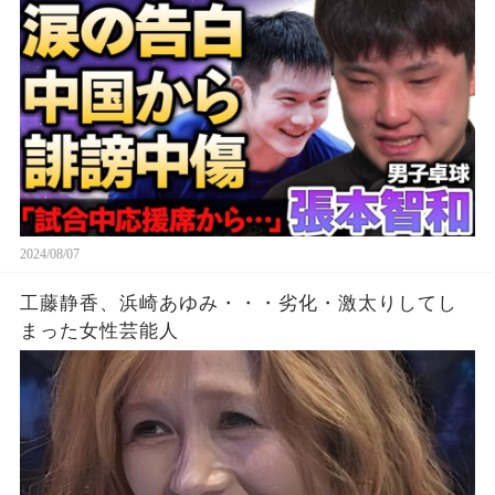
国からの”誹謗中傷”の真相…精神崩壊する現在に
涙が零れ落ちた…【パリ五輪】
2024/08/07
工藤静香、浜崎あゆみ・・・劣化・激太りしてし
まった女性芸能人