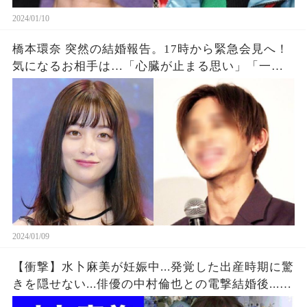
2024/01/10
橋本環奈 突然の結婚報告。17時から緊急会見へ！
気になるお相手は…「心臓が止まる思い」「一瞬
凍りついた」ファン絶句
2024/01/09
【衝撃】水卜麻美が妊娠中...発覚した出産時期に驚
きを隠せない...俳優の中村倫也との電撃結婚後...別
居生活の真相がヤバすぎた...