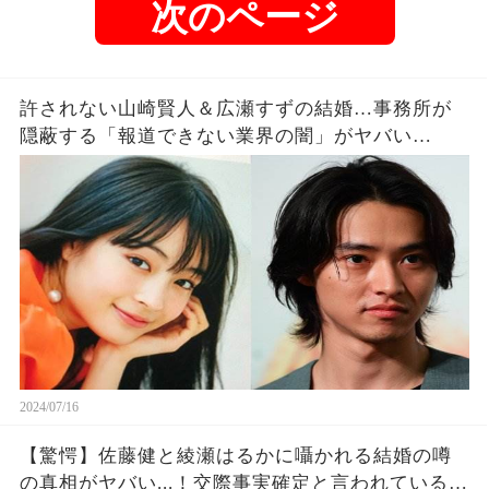
次のページ
許されない山崎賢人＆広瀬すずの結婚…事務所が
隠蔽する「報道できない業界の闇」がヤバい…
2024/07/16
【驚愕】佐藤健と綾瀬はるかに囁かれる結婚の噂
の真相がヤバい...！交際事実確定と言われている撮