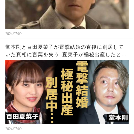
2024/07/09
堂本剛と百田夏菜子が電撃結婚の直後に別居して
いた真相に言葉を失う..夏菜子が極秘出産したと言
われる理由...「KinKi Kids」の人気メンバーの女性
遍歴や性癖がヤバすぎて驚愕...
2024/07/09