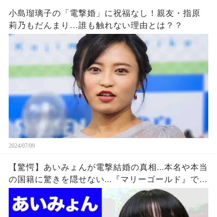
小島瑠璃子の「電撃婚」に祝福なし！親友・指原
莉乃もだんまり…誰も触れない理由とは？？
2024/07/09
【驚愕】あいみょんが電撃結婚の真相...本名や本当
の国籍に驚きを隠せない...『マリーゴールド』で有
名な女性歌手の同棲中の彼氏の正体がヤバすぎた