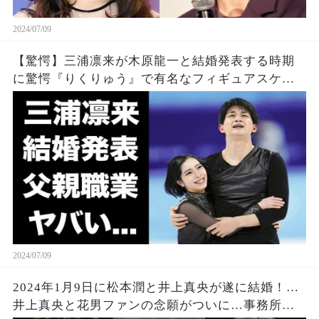
2024/07/09
【驚愕】三浦凛来が木原龍一と結婚発表する時期
に驚愕『りくりゅう』で有名なフィギュアスケー
ト選手の父親の職業に言葉を失う...
2024/07/09
2024年1月9日に松本潤と井上真央が遂に結婚！…
井上真央と花男ファンの念願がついに…事務所か