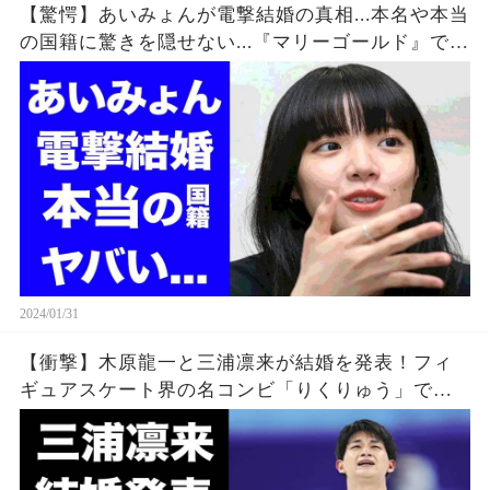
【驚愕】あいみょんが電撃結婚の真相...本名や本当
の国籍に驚きを隠せない...『マリーゴールド』で有
名な女性歌手の同棲中の彼氏の正体がヤバすぎた...
2024/01/31
【衝撃】木原龍一と三浦凛来が結婚を発表！フィ
ギュアスケート界の名コンビ「りくりゅう」で有
名な父親の職業が驚異的