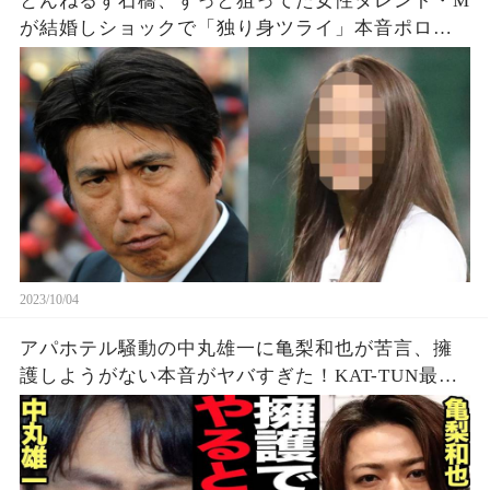
とんねるず石橋、ずっと狙ってた女性タレント・M
が結婚しショックで「独り身ツライ」本音ポロ
リ…
2023/10/04
アパホテル騒動の中丸雄一に亀梨和也が苦言、擁
護しようがない本音がヤバすぎた！KAT-TUN最初
期の若い頃から見てきた本性に驚愕…【芸能】