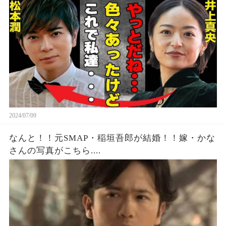
らの圧力にも耐えマスコミも驚愕の18年間の隠密
ステルス交際で花男婚！…ジャニーズ問題の最中
で圧力緩和か！
2024/07/09
なんと！！元SMAP・稲垣吾郎が結婚！！嫁・かな
さんの写真がこちら....