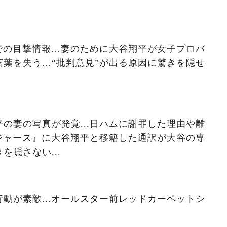
での目撃情報…妻のために大谷翔平が女子プロバ
葉を失う…“批判意見”が出る原因に驚きを隠せ
の妻の写真が発覚...日ハムに謝罪した理由や離
ドジャース』に大谷翔平と移籍した通訳が大谷の専
を隠さない...
動が素敵...オールスター前レッドカーペットシ