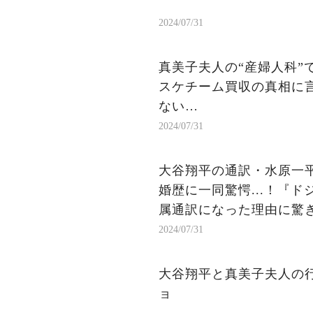
2024/07/31
真美子夫人の“産婦人科”
スケチーム買収の真相に言
ない…
2024/07/31
大谷翔平の通訳・水原一平
婚歴に一同驚愕...！『
属通訳になった理由に驚き
2024/07/31
大谷翔平と真美子夫人の行
ョ