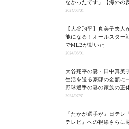
なかったです」【海外の反
2024/08/01
【大谷翔平】真美子夫人
能になる！オールスター
でMLBが動いた
2024/08/01
大谷翔平の妻・田中真美子
生活を送る豪邸の金額に一
野球選手の妻の家族の正体
2024/07/31
『たかが選手が』日テレ
テレビ』への視線さらに