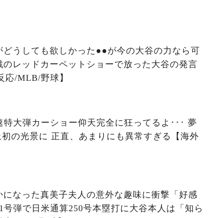
がどうしても欲しかった●●が今の大谷の力なら可
戦のレッドカーペットショーで放った大谷の発言
応/MLB/野球】
速特大弾カーショー仰天完全に狂ってるよ･･･ 夢
史上初の光景に 正直、あまりにも異常すぎる【海外
かになった真美子夫人の意外な趣味に衝撃「好感
1号弾で日米通算250号本塁打に大谷本人は「知ら