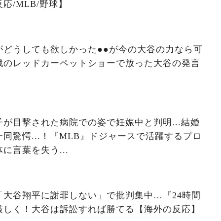
応/MLB/野球】
がどうしても欲しかった●●が今の大谷の力なら可
戦のレッドカーペットショーで放った大谷の発言
が目撃された病院での姿で妊娠中と判明...結婚
同驚愕...！『MLB』ドジャースで活躍するプロ
に言葉を失う...
「大谷翔平に謝罪しない」で批判集中…『24時間
厳しく！大谷は訴訟すれば勝てる【海外の反応】