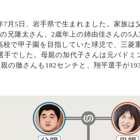
4年7月5日、岩手県で生まれました。家族
上の兄隆太さん、2歳年上の姉由佳さんの5
高校で甲子園を目指していた球児で、三菱
選手でした。母親の加代子さんは元バドミ
父親の徹さんも182センチと、翔平選手が1