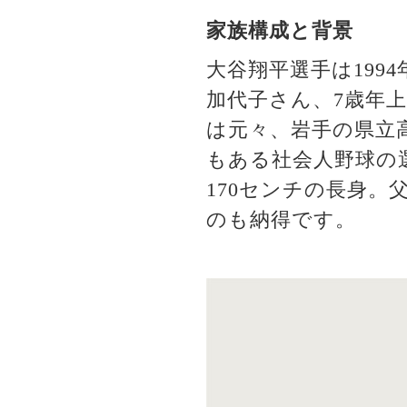
家族構成と背景
大谷翔平選手は199
加代子さん、7歳年
は元々、岩手の県立
もある社会人野球の
170センチの長身。
のも納得です。