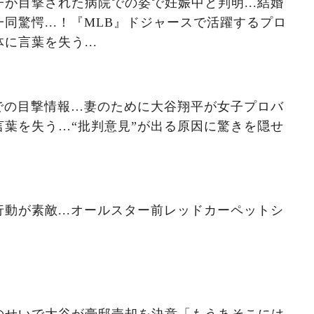
が目撃された病院での姿で妊娠中と判明...結婚
同驚愕...！『MLB』ドジャースで活躍するプロ
に言葉を失う...
での目撃情報…妻のために大谷翔平が女子プロバ
葉を失う…“批判意見”が出る原因に驚きを隠せ
動が素敵...オールスター前レッドカーペットシ
のせいで大谷が豪邸売却を決意「もうあそこには