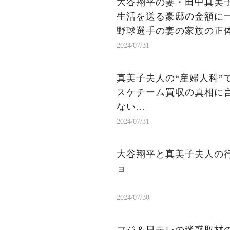
大谷翔平の妻・田中真美子
生活を送る豪邸の金額に一
野球選手の妻の家族の正体
2024/07/31
真美子夫人の“産婦人科”
スケチーム買収の真相に言
ない…
2024/07/31
大谷翔平と真美子夫人の行
ョ
2024/07/30
フジ＆日テレの迷惑取材