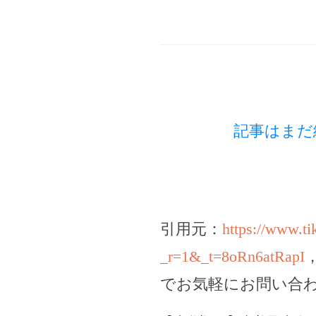
記事はまだ
引用元：
https://www.t
_r=1&_t=8oRn6atRapI
でお気軽にお問い合