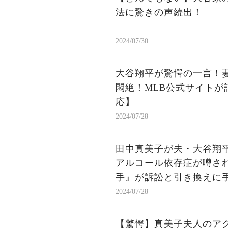
法に驚きの声続出！
2024/07/30
大谷翔平が驚愕の一言！
悶絶！MLB公式サイト
応】
2024/07/28
田中真美子が夫・大谷翔平
アルコール依存症が噂され
手』が訴訟と引き換えに手
2024/07/28
【驚愕】真美子夫人のア