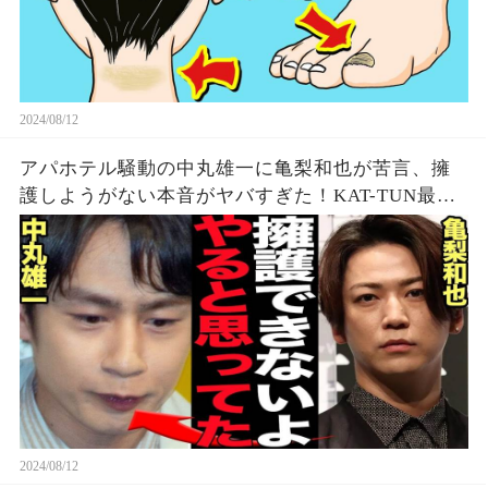
2024/08/12
アパホテル騒動の中丸雄一に亀梨和也が苦言、擁
護しようがない本音がヤバすぎた！KAT-TUN最初
期の若い頃から見てきた本性に驚愕…【芸能】
2024/08/12