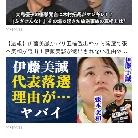
2024/08/11
【速報】伊藤美誠がパリ五輪選出枠から落選で張
本美和が選出！伊藤美誠が選出されない理由や勝
てなくなった理由・引退の噂の真相とは一体…張
本美和の知られざる実力に中国警戒体制か
2024/08/11