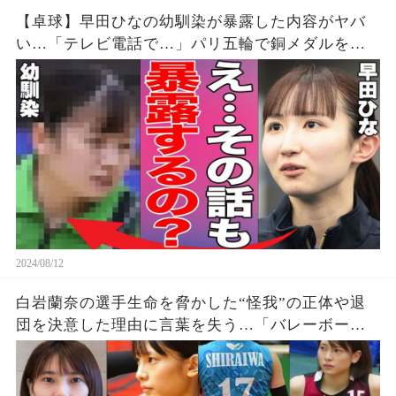
【卓球】早田ひなの幼馴染が暴露した内容がヤバ
い…「テレビ電話で…」パリ五輪で銅メダルを獲
得した早田選手の幼少期からの親友が明かす衝撃
の事実に驚きを隠せない…【パリオリンピック/女
子シングルス】
2024/08/12
白岩蘭奈の選手生命を脅かした“怪我”の正体や退
団を決意した理由に言葉を失う…「バレーボー
ル」で活躍する選手の“熱愛”の真相に驚きを隠せ
ない…