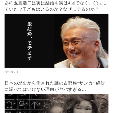
あの玉置浩二は実は結婚を実は4回でなく、◯回し
ていた!?子どもはいるのか？なぜモテるのか？
2024/08/11
日本の歴史から消された謎の古部族"サンカ" 絶対
に調べてはいけない理由がヤバすぎる…