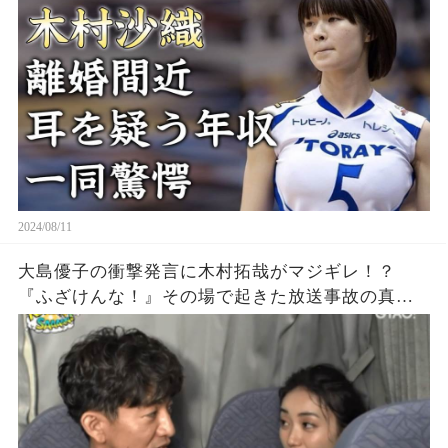
セス」の耳を疑う年収...豊かすぎるバストに驚きを
隠せない...
2024/08/11
大島優子の衝撃発言に木村拓哉がマジギレ！？
『ふざけんな！』その場で起きた放送事故の真相
とは？