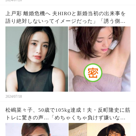
2024/07/20
上戸彩 離婚危機へ 夫HIROと新婚当初の出来事を
語り絶対しないってイメージだった」「誘う側も
すごい
2024/07/18
松嶋菜々子、50歳で105kg達成！夫・反町隆史に筋
トレに驚きの声…「めちゃくちゃ負けず嫌いなん
です！」