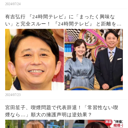
2024/07/24
有吉弘行 『24時間テレビ』に「まったく興味な
い」と完全スルー！ 『24時間テレビ』 と距離を取
りたい理由がこれ！
2024/07/23
宮田笙子、喫煙問題で代表辞退！「常習性ない喫
煙なら…」順大の擁護声明は逆効果？