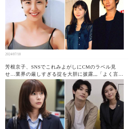
2024/07/18
芳根京子、SNSでこれみよがしにCMのラベル見
せ…業界の厳しすぎる掟を大胆に披露,,,「よく言う
ね」「汚いな」