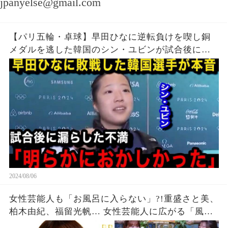
jpanyelse@gmail.com
【パリ五輪・卓球】早田ひなに逆転負けを喫し銅
メダルを逃した韓国のシン・ユビンが試合後に漏
らした本音がヤバい...日本女子エースが左腕を負傷
しながらも強行出場した理由に驚きを隠せない...
2024/08/06
女性芸能人も「お風呂に入らない」?!重盛さと美、
柏木由紀、福留光帆… 女性芸能人に広がる「風呂
キャンセル界隈」ブームに異論噴出「いろんなと