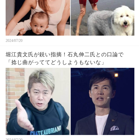
2024/07/20
堀江貴文氏が鋭い指摘！石丸伸二氏との口論で
「捻じ曲がっててどうしようもないな」