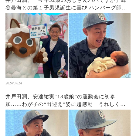
井戸田潤、「今年52歳のおじさんパパですが」蜂
谷晏海との第１子男児誕生に喜び ハンバーグ師匠
からもコメント
2024/07/24
井戸田潤、安達祐実“18歳娘”の運動会に初参
加……わが子の“出迎え”姿に超感動「うれしくて
ずっと泣いてた」「オレだけ大興奮」