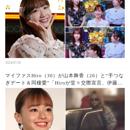
ころがクサそう」
2024/07/26
マイファスHiro（30）が山本舞香（26）と“手つな
ぎデート＆同棲愛”「Hiroが堂々交際宣言、伊藤健
太郎との“ひき逃げ破局→元サヤ愛”の真相は…」