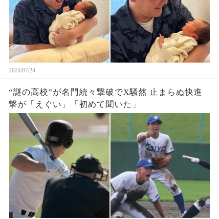
2024/07/24
“謎の高校”が名門続々撃破でX騒然 止まらぬ快進
撃が「えぐい」「初めて聞いた」