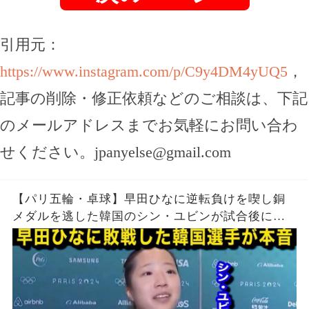
引用元：
https://www.instagram.com/p/C9y4DM4yUQ5
，
記事の削除・修正依頼などのご相談は、下記
のメールアドレスまでお気軽にお問い合わ
せください。
jpanyelse@gmail.com
【パリ五輪・卓球】早田ひなに逆転負けを喫し銅
メダルを逃した韓国のシン・ユビンが試合後に漏
らした本音がヤバい...日本女子エースが左腕を負傷
しながらも強行出場した理由に驚きを隠せない...