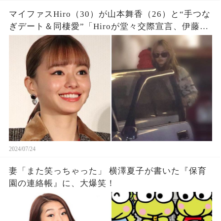
マイファスHiro（30）が山本舞香（26）と“手つな
ぎデート＆同棲愛”「Hiroが堂々交際宣言、伊藤健
太郎との“ひき逃げ破局→元サヤ愛”の真相は…」
2024/07/24
妻「また笑っちゃった」 横澤夏子が書いた『保育
園の連絡帳』に、大爆笑！