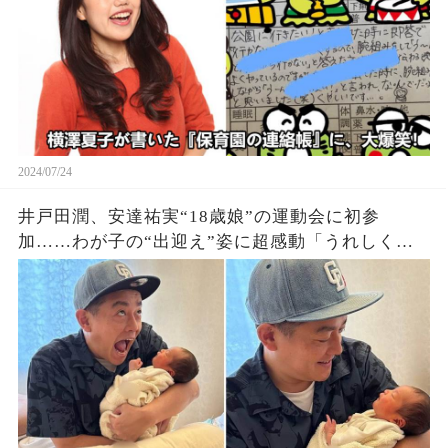
2024/07/24
井戸田潤、安達祐実“18歳娘”の運動会に初参
加……わが子の“出迎え”姿に超感動「うれしくて
ずっと泣いてた」「オレだけ大興奮」