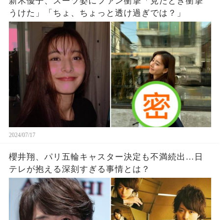
新木優子、スーツ姿にファン衝撃「見たとき衝撃
うけた」「ちょ、ちょっと透け過ぎでは？」
2024/07/17
櫻井翔、パリ五輪キャスター決定も不満続出…日
テレが抱える深刻すぎる事情とは？