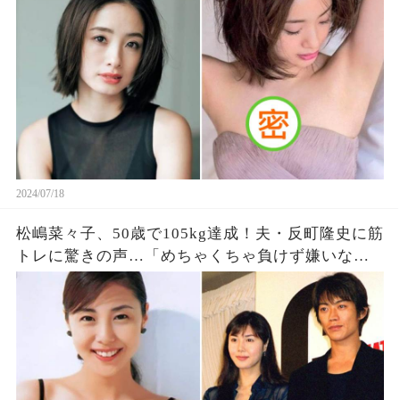
2024/07/18
松嶋菜々子、50歳で105kg達成！夫・反町隆史に筋
トレに驚きの声…「めちゃくちゃ負けず嫌いなん
です！」