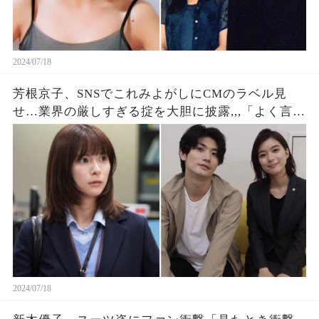
2024/07/18
芳根京子、SNSでこれみよがしにCMのラベル見
せ…業界の厳しすぎる掟を大胆に披露,,,「よく言う
ね」「汚いな」
2024/07/18