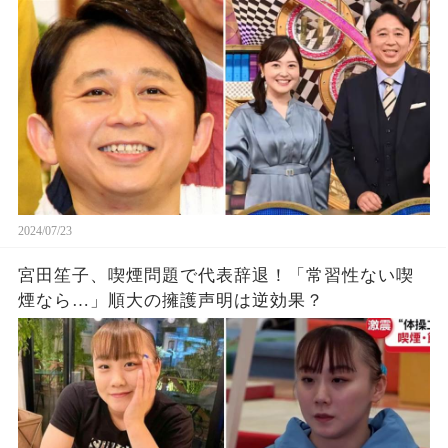
りたい理由がこれ！
2024/07/23
宮田笙子、喫煙問題で代表辞退！「常習性ない喫
煙なら…」順大の擁護声明は逆効果？