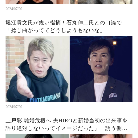
2024/07/20
堀江貴文氏が鋭い指摘！石丸伸二氏との口論で
「捻じ曲がっててどうしようもないな」
2024/07/20
上戸彩 離婚危機へ 夫HIROと新婚当初の出来事を
語り絶対しないってイメージだった」「誘う側も
すごい