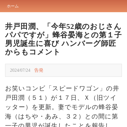
ホーム
井戸田潤、「今年52歳のおじさん
パパですが」蜂谷晏海との第１子
男児誕生に喜び ハンバーグ師匠
からもコメント
2024/07/24
告発
お笑いコンビ「スピードワゴン」の井
戸田潤（５１）が１７日、Ｘ（旧ツイ
ッター）を更新。妻でモデルの蜂谷晏
海（はちや・あみ、３２）との間に第
一子の男児が誕生したことを報告し、