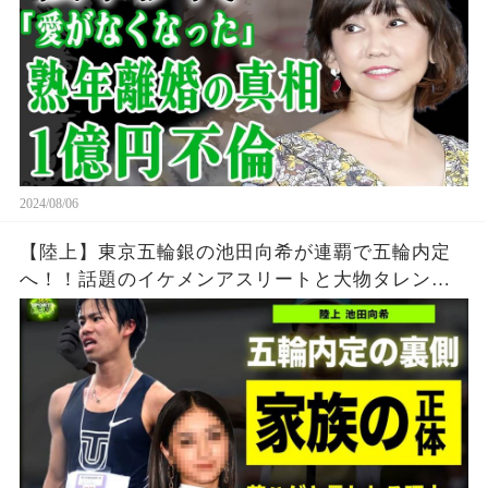
実態に絶句！
2024/08/06
【陸上】東京五輪銀の池田向希が連覇で五輪内定
へ！！話題のイケメンアスリートと大物タレント
の衝撃の関係がやばい！！若ハゲと言われる真相...
家族の正体に一