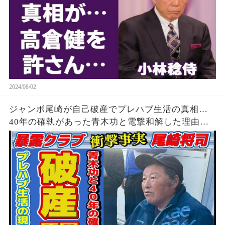
2024/08/02
ジャンボ尾崎が自己破産でプレハブ生活の真相…
40年の確執があった青木功と電撃和解した理由に
驚きを隠せない…「ゴルフ」もままならない現在
の病状に驚きを隠せない…