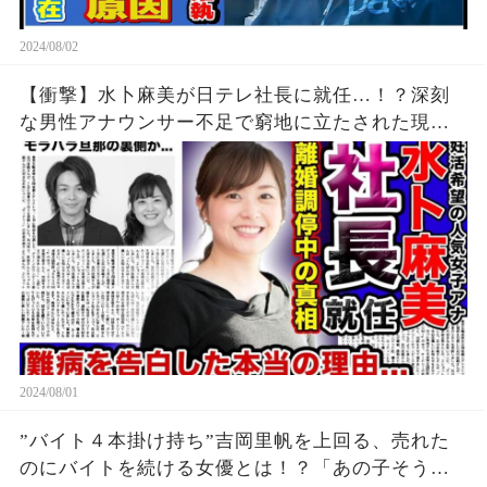
2024/08/02
【衝撃】水卜麻美が日テレ社長に就任…！？深刻
な男性アナウンサー不足で窮地に立たされた現在
がやば
2024/08/01
”バイト４本掛け持ち”吉岡里帆を上回る、売れた
のにバイトを続ける女優とは！？「あの子そうな