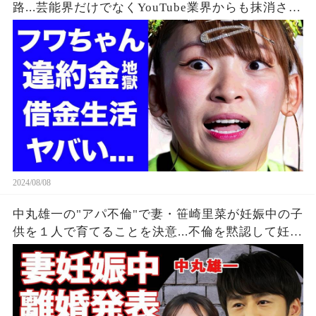
路...芸能界だけでなくYouTube業界からも抹消され
た垢BANの真相に驚きを隠せない...違約金や税金
に苦しむ借金地獄に突入...
2024/08/08
中丸雄一の"アパ不倫"で妻・笹崎里菜が妊娠中の子
供を１人で育てることを決意...不倫を黙認して妊娠
を発表しなかった裏側に涙が零れ落ちた...『KAT-
TUN』亀梨和也の怒りの本音がヤバすぎた...