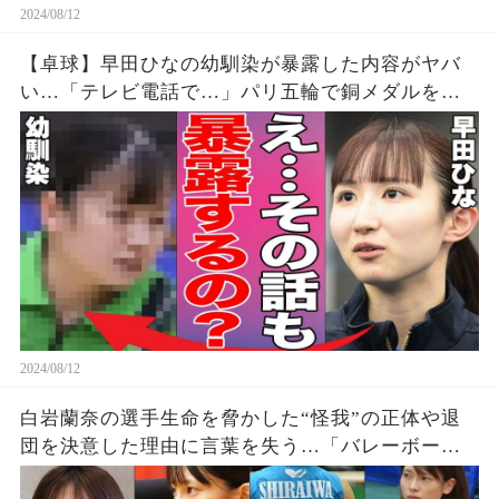
2024/08/12
【卓球】早田ひなの幼馴染が暴露した内容がヤバ
い…「テレビ電話で…」パリ五輪で銅メダルを獲
得した早田選手の幼少期からの親友が明かす衝撃
の事実に驚きを隠せない…【パリオリンピック/女
子シングルス】
2024/08/12
白岩蘭奈の選手生命を脅かした“怪我”の正体や退
団を決意した理由に言葉を失う…「バレーボー
ル」で活躍する選手の“熱愛”の真相に驚きを隠せ