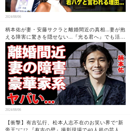
2024/08/06
柄本佑が妻・安藤サクラと離婚間近の真相...妻が抱
える障害に驚きを隠せない...『光る君へ』でも活躍
する俳優のヤバすぎる家系に言葉を失う...
2024/08/06
【衝撃】有吉弘行、松本人志不在のお笑い界で"新
帝王"に!? 『有吉の壁』撮影現場で40人超の芸人集