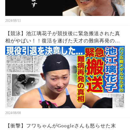
2024/08/11
【競泳】池江璃花子が競技後に緊急搬送された真
相がやばい！！復活を遂げた天才の難病再発の可
能性...引退を決意したパリ五輪でのある出来事に一
同驚愕！！美人女子アスリートの彼氏の正体と
は！？
2024/08/08
【衝撃】フワちゃんがGoogleさんも怒らせた末