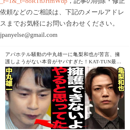
_r=1&_t=8oRTnJHmWdp
，記事の削除・修正
依頼などのご相談は、下記のメールアドレ
スまでお気軽にお問い合わせください。
jpanyelse@gmail.com
アパホテル騒動の中丸雄一に亀梨和也が苦言、擁
護しようがない本音がヤバすぎた！KAT-TUN最初
期の若い頃から見てきた本性に驚愕…【芸能】