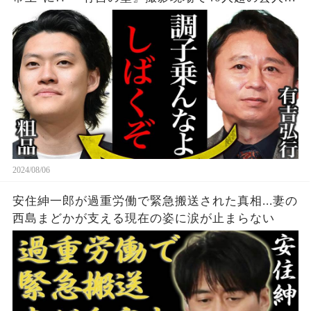
結、吉本タレントも続々"有吉軍団"入り。業界の勢
力図が大きく変化、その実態とは...？
2024/08/06
安住紳一郎が過重労働で緊急搬送された真相...妻の
西島まどかが支える現在の姿に涙が止まらない