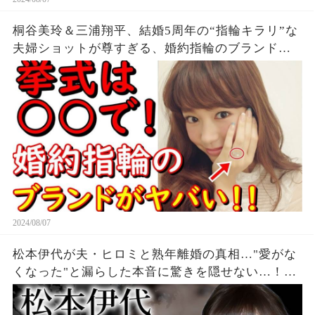
桐谷美玲＆三浦翔平、結婚5周年の“指輪キラリ”な
夫婦ショットが尊すぎる、婚約指輪のブランドに
一同驚愕...。
2024/08/07
松本伊代が夫・ヒロミと熟年離婚の真相…"愛がな
くなった"と漏らした本音に驚きを隠せない…！
『センチメンタル・ジャーニー』で有名な元アイ
ドルの夫が暴露された不倫の真相…1億以上貢いだ