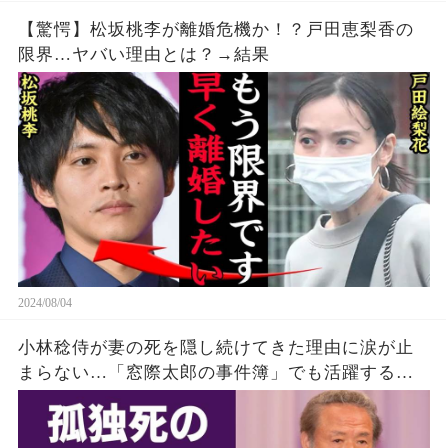
【驚愕】松坂桃李が離婚危機か！？戸田恵梨香の
限界…ヤバい理由とは？→結果
2024/08/04
小林稔侍が妻の死を隠し続けてきた理由に涙が止
まらない…「窓際太郎の事件簿」でも活躍する俳
優の死ぬまで慕い続けた高倉健が10年後にやっと
明かした不満に一同驚愕！