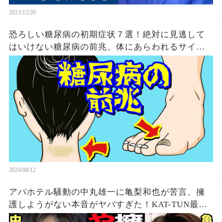
2023/12/20
恐ろしい糖尿病の初期症状７選！絶対に見逃して
はいけない糖尿病の前兆、体にあらわれるサイン
とは？
2024/08/12
アパホテル騒動の中丸雄一に亀梨和也が苦言、擁
護しようがない本音がヤバすぎた！KAT-TUN最初
期の若い頃から見てきた本性に驚愕…【芸能】