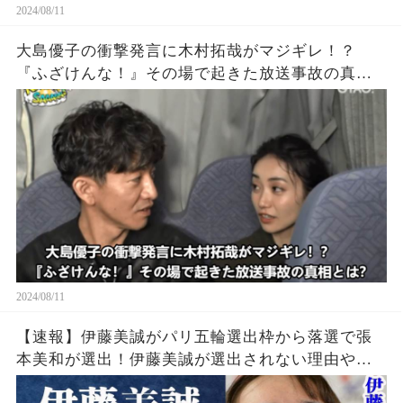
2024/08/11
大島優子の衝撃発言に木村拓哉がマジギレ！？
『ふざけんな！』その場で起きた放送事故の真相
とは？
2024/08/11
【速報】伊藤美誠がパリ五輪選出枠から落選で張
本美和が選出！伊藤美誠が選出されない理由や勝
てなくなった理由・引退の噂の真相とは一体…張