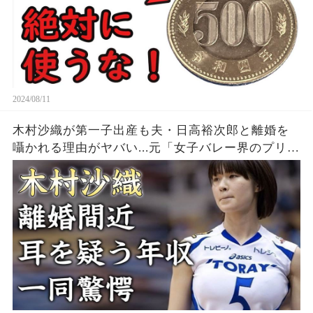
2024/08/11
木村沙織が第一子出産も夫・日高裕次郎と離婚を
囁かれる理由がヤバい...元「女子バレー界のプリン
セス」の耳を疑う年収...豊かすぎるバストに驚きを
隠せない...