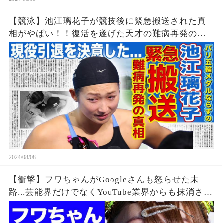
【競泳】池江璃花子が競技後に緊急搬送された真
相がやばい！！復活を遂げた天才の難病再発の可
能性...引退を決意したパリ五輪でのある出来事に一
同驚愕！！美人女子アスリートの彼氏の正体と
は！？
2024/08/08
【衝撃】フワちゃんがGoogleさんも怒らせた末
路...芸能界だけでなくYouTube業界からも抹消され
た垢BANの真相に驚きを隠せない...違約金や税金
に苦しむ借金地獄に突入...