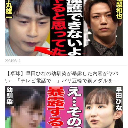
2024/08/12
【卓球】早田ひなの幼馴染が暴露した内容がヤバ
い…「テレビ電話で…」パリ五輪で銅メダルを獲
得した早田選手の幼少期からの親友が明かす衝撃
の事実に驚きを隠せない…【パリオリンピック/女
子シングルス】