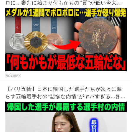
ロに…審判に始まり何もかもの”質”が低い今大会
に世界中から批判殺到…メダルの価値暴落で選手
達から怒りの声が止まらない…
2024/08/09
【パリ五輪】日本に帰国した選手たちが次々に漏
らす五輪選手村の"悲惨な内情"がヤバすぎる...各国
各所からも相次ぐ不満の本音が...【海外の反応】