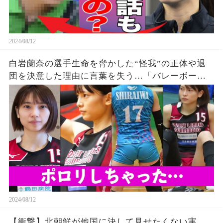
2024/08/12
白岩蘭奈の選手生命を脅かした“怪我”の正体や退
団を決意した理由に言葉を失う…「バレーボー
ル」で活躍する選手の“熱愛”の真相に驚きを隠せ
ない…
2024/08/12
【衝撃】北朝鮮が他国に決して見せたくない実