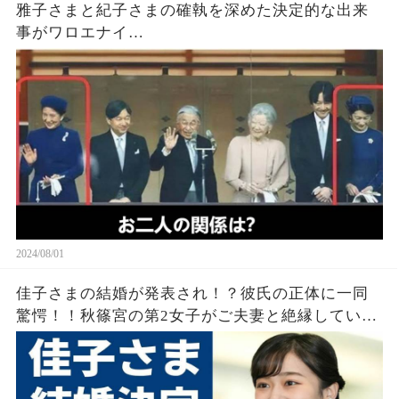
雅子さまと紀子さまの確執を深めた決定的な出来
事がワロエナイ…
2024/08/01
佳子さまの結婚が発表され！？彼氏の正体に一同
驚愕！！秋篠宮の第2女子がご夫妻と絶縁していた
実態や過去の男性遍歴に驚きを隠せない…！