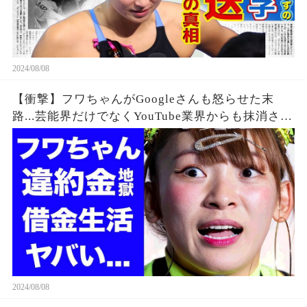
2024/08/08
【衝撃】フワちゃんがGoogleさんも怒らせた末
路...芸能界だけでなくYouTube業界からも抹消され
た垢BANの真相に驚きを隠せない...違約金や税金
に苦しむ借金地獄に突入...
2024/08/08