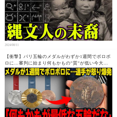
2024/08/11
【衝撃】パリ五輪のメダルがわずか1週間でボロボ
ロに…審判に始まり何もかもの”質”が低い今大会
に世界中から批判殺到…メダルの価値暴落で選手
達から怒りの声が止まらない…