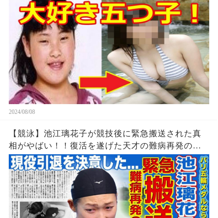
2024/08/08
【競泳】池江璃花子が競技後に緊急搬送された真
相がやばい！！復活を遂げた天才の難病再発の可
能性...引退を決意したパリ五輪でのある出来事に一
同驚愕！！美人女子アスリートの彼氏の正体と
は！？