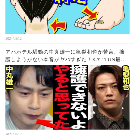
2024/08/12
アパホテル騒動の中丸雄一に亀梨和也が苦言、擁
護しようがない本音がヤバすぎた！KAT-TUN最初
期の若い頃から見てきた本性に驚愕…【芸能】
2024/08/12