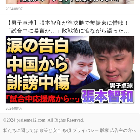
2024/08/07
【男子卓球】張本智和が準決勝で樊振東に惜敗！
「試合中に暴言が…」敗戦後に涙ながら語った中
国からの”誹謗中傷”の真相…精神崩壊する現在に
涙が零れ落ちた…【パリ五輪】
2024/08/07
©2024 praiseme12.com. All Rights Reserved.
私たちに関しては
政策と安全
条項
プライバシー
版権
広告主の方へ