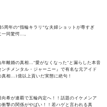
5周年の“指輪キラリ”な夫婦ショットが尊すぎ
一同驚愕...。
年離婚の真相…"愛がなくなった"と漏らした本音
センチメンタル・ジャーニー』で有名な元アイド
の真相…1億以上貢いだ実態に絶句！
田向希が連覇で五輪内定へ！！話題のイケメンア
の衝撃の関係がやばい！！若ハゲと言われる真