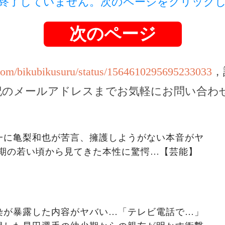
終了していません。次のページをクリック
次のページ
r.com/bikubikusuru/status/1564610295695233033
，
記のメールアドレスまでお気軽にお問い合わ
一に亀梨和也が苦言、擁護しようがない本音がヤ
最初期の若い頃から見てきた本性に驚愕…【芸能】
染が暴露した内容がヤバい…「テレビ電話で…」