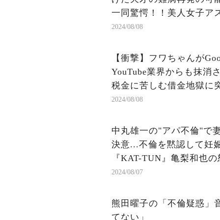
一同驚愕！！美人女子ア
2024/08/08
【衝撃】フワちゃんがGoo
YouTube業界からも抹
税金に苦しむ借金地獄に突入
2024/08/08
中丸雄一の"アパ不倫"で
決意...不倫を黙認して妊
『KAT-TUN』亀梨和也
2024/08/07
熊田曜子の「不倫疑惑」
てない」