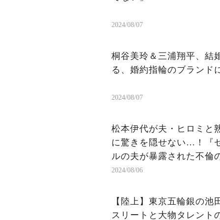
2024/08/07
桐谷美玲＆三浦翔平、結婚
る、婚約指輪のブランドに
2024/08/07
松本伊代が夫・ヒロミと熟
に驚きを隠せない…！『
ルの夫が暴露された不倫
2024/08/06
【陸上】東京五輪銀の池
スリートと大物タレント