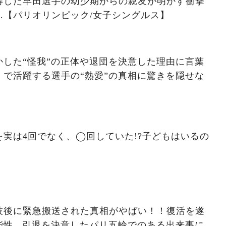
得した早田選手の幼少期からの親友が明かす衝撃
…【パリオリンピック/女子シングルス】
した“怪我”の正体や退団を決意した理由に言葉
で活躍する選手の“熱愛”の真相に驚きを隠せな
実は4回でなく、◯回していた!?子どもはいるの
技後に緊急搬送された真相がやばい！！復活を遂
性...引退を決意したパリ五輪でのある出来事に