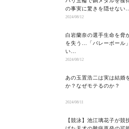
パリ五輪で銅メダルを獲
の事実に驚きを隠せない
2024/08/12
白岩蘭奈の選手生命を脅か
を失う…「バレーボール」
い…
2024/08/12
あの玉置浩二は実は結婚を
か？なぜモテるのか？
2024/08/11
【競泳】池江璃花子が競
げた天才の難病再発の可能