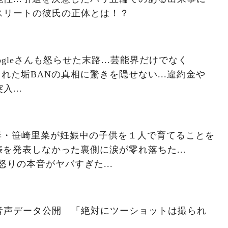
スリートの彼氏の正体とは！？
gleさんも怒らせた末路...芸能界だけでなく
消された垢BANの真相に驚きを隠せない...違約金や
...
妻・笹崎里菜が妊娠中の子供を１人で育てることを
娠を発表しなかった裏側に涙が零れ落ちた...
の怒りの本音がヤバすぎた...
音声データ公開 「絶対にツーショットは撮られ