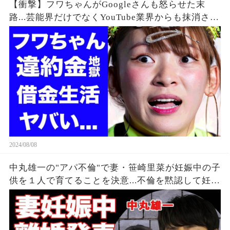
【衝撃】フワちゃんがGoogleさんも怒らせた末
路...芸能界だけでなくYouTube業界からも抹消され
た垢BANの真相に驚きを隠せない...違約金や税金
に苦しむ借金地獄に突入...
2024/08/08
中丸雄一の"アパ不倫"で妻・笹崎里菜が妊娠中の子
供を１人で育てることを決意...不倫を黙認して妊娠
を発表しなかった裏側に涙が零れ落ちた...『KAT-
TUN』亀梨和也の怒りの本音がヤバすぎた...