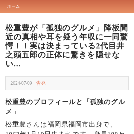
ホーム
松重豊が「孤独のグルメ」降板間
近の真相や耳を疑う年収に一同驚
愕！！実は決まっている2代目井
之頭五郎の正体に驚きを隠せな
い...
2024/07/09
告発
松重豊のプロフィールと「孤独のグル
メ」
松重豊さんは福岡県福岡市出身で、