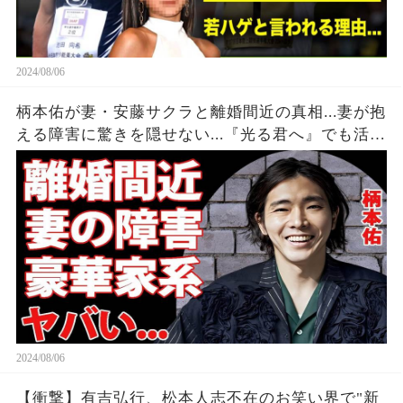
2024/08/06
柄本佑が妻・安藤サクラと離婚間近の真相...妻が抱
える障害に驚きを隠せない...『光る君へ』でも活躍
する俳優のヤバすぎる家系に言葉を失う...
2024/08/06
【衝撃】有吉弘行、松本人志不在のお笑い界で"新