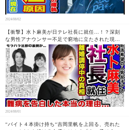
2024/08/02
【衝撃】水卜麻美が日テレ社長に就任…！？深刻
な男性アナウンサー不足で窮地に立たされた現在
がやば
2024/08/01
”バイト４本掛け持ち”吉岡里帆を上回る、売れた