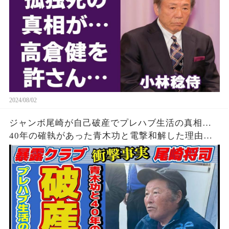
2024/08/02
ジャンボ尾崎が自己破産でプレハブ生活の真相…
40年の確執があった青木功と電撃和解した理由に
驚きを隠せない…「ゴルフ」もままならない現在
の病状に驚きを隠せない…