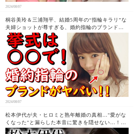
2024/08/07
桐谷美玲＆三浦翔平、結婚5周年の“指輪キラリ”な
夫婦ショットが尊すぎる、婚約指輪のブランドに
一同驚愕...。
2024/08/07
松本伊代が夫・ヒロミと熟年離婚の真相…"愛がな
くなった"と漏らした本音に驚きを隠せない…！
『センチメンタル・ジャーニー』で有名な元アイ