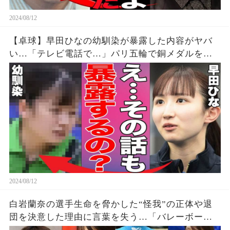
2024/08/12
【卓球】早田ひなの幼馴染が暴露した内容がヤバ
い…「テレビ電話で…」パリ五輪で銅メダルを獲
得した早田選手の幼少期からの親友が明かす衝撃
の事実に驚きを隠せない…【パリオリンピック/女
子シングルス】
2024/08/12
白岩蘭奈の選手生命を脅かした“怪我”の正体や退
団を決意した理由に言葉を失う…「バレーボー
ル」で活躍する選手の“熱愛”の真相に驚きを隠せ