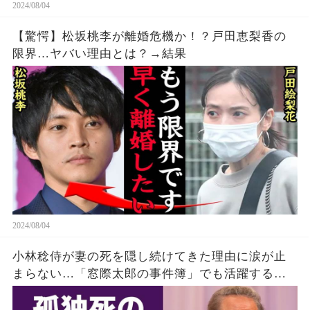
2024/08/04
【驚愕】松坂桃李が離婚危機か！？戸田恵梨香の
限界…ヤバい理由とは？→結果
2024/08/04
小林稔侍が妻の死を隠し続けてきた理由に涙が止
まらない…「窓際太郎の事件簿」でも活躍する俳
優の死ぬまで慕い続けた高倉健が10年後にやっと
明かした不満に一同驚愕！