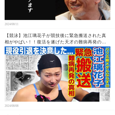
2024/08/11
【競泳】池江璃花子が競技後に緊急搬送された真
相がやばい！！復活を遂げた天才の難病再発の可
能性...引退を決意したパリ五輪でのある出来事に一
同驚愕！！美人女子アスリートの彼氏の正体と
は！？
2024/08/08