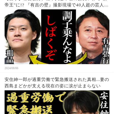
帝王"に!? 『有吉の壁』撮影現場で40人超の芸人集
結、吉本タレントも続々"有吉軍団"入り。業界の勢
力図が大きく変化、その実態とは...？
2024/08/06
安住紳一郎が過重労働で緊急搬送された真相...妻の
西島まどかが支える現在の姿に涙が止まらない