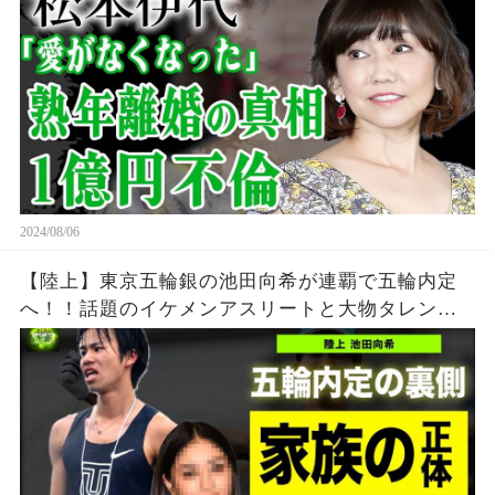
ドルの夫が暴露された不倫の真相…1億以上貢いだ
実態に絶句！
2024/08/06
【陸上】東京五輪銀の池田向希が連覇で五輪内定
へ！！話題のイケメンアスリートと大物タレント
の衝撃の関係がやばい！！若ハゲと言われる真相...
家族の正体に一