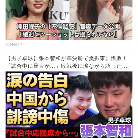
2024/08/07
【男子卓球】張本智和が準決勝で樊振東に惜敗！
「試合中に暴言が…」敗戦後に涙ながら語った中
国からの”誹謗中傷”の真相…精神崩壊する現在に
涙が零れ落ちた…【パリ五輪】