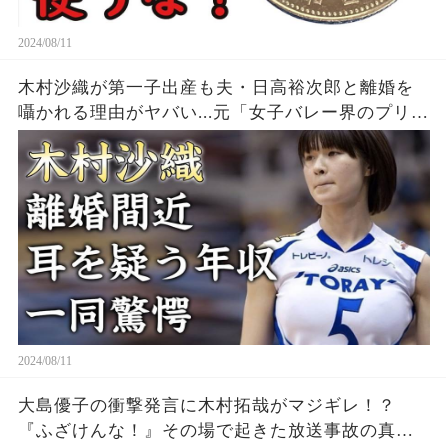
2024/08/11
木村沙織が第一子出産も夫・日高裕次郎と離婚を
囁かれる理由がヤバい...元「女子バレー界のプリン
セス」の耳を疑う年収...豊かすぎるバストに驚きを
隠せない...
2024/08/11
大島優子の衝撃発言に木村拓哉がマジギレ！？
『ふざけんな！』その場で起きた放送事故の真相