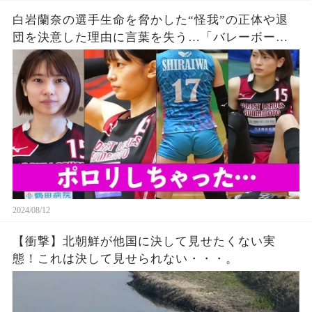
白岩蘭奈の選手生命を脅かした“怪我”の正体や退
団を決意した理由に言葉を失う…「バレーボー
ル」で活躍する選手の“熱愛”の真相に驚きを隠せ
ない…
2024/08/12
【衝撃】北朝鮮が他国に決して見せたくない実
態！これは決して見せられない・・・。