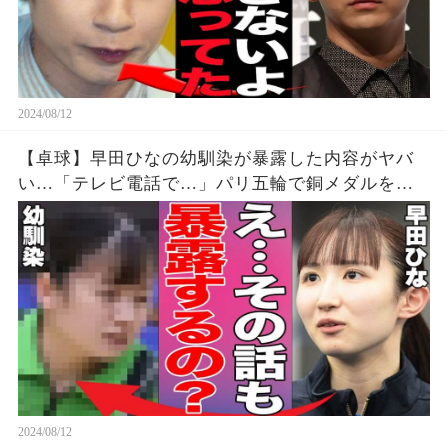
2024/08/12
【卓球】早田ひなの幼馴染が暴露した内容がヤバ
い…「テレビ電話で…」パリ五輪で銅メダルを獲
得した早田選手の幼少期からの親友が明かす衝撃
の事実に驚きを隠せない…【パリオリンピック/女
子シングルス】
2024/08/12