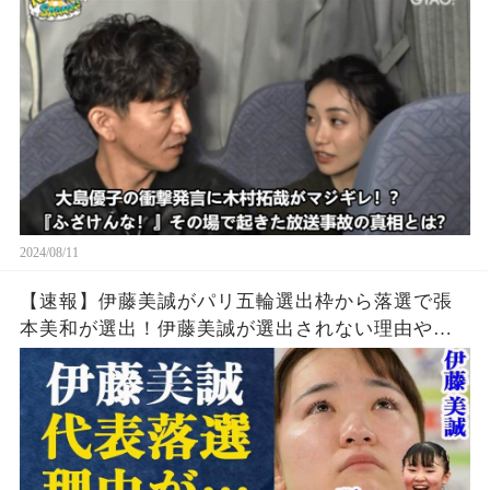
とは？
2024/08/11
【速報】伊藤美誠がパリ五輪選出枠から落選で張
本美和が選出！伊藤美誠が選出されない理由や勝
てなくなった理由・引退の噂の真相とは一体…張
本美和の知られざる実力に中国警戒体制か