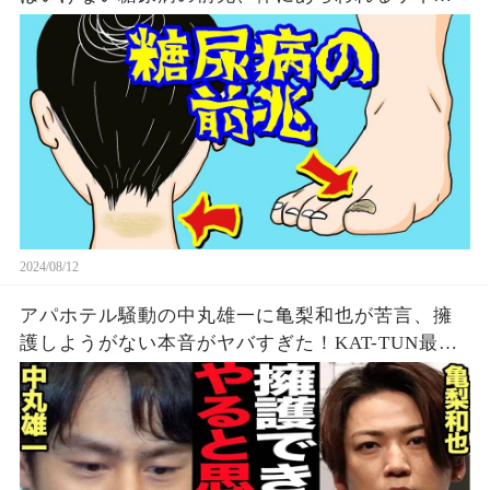
とは？
2024/08/12
アパホテル騒動の中丸雄一に亀梨和也が苦言、擁
護しようがない本音がヤバすぎた！KAT-TUN最初
期の若い頃から見てきた本性に驚愕…【芸能】