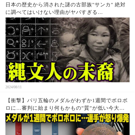
日本の歴史から消された謎の古部族"サンカ" 絶対
に調べてはいけない理由がヤバすぎる…
2024/08/11
【衝撃】パリ五輪のメダルがわずか1週間でボロボ
ロに…審判に始まり何もかもの”質”が低い今大会
に世界中から批判殺到…メダルの価値暴落で選手
達から怒りの声が止まらない…