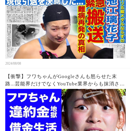
同驚愕！！美人女子アスリートの彼氏の正体と
は！？
2024/08/08
【衝撃】フワちゃんがGoogleさんも怒らせた末
路...芸能界だけでなくYouTube業界からも抹消され
た垢BANの真相に驚きを隠せない...違約金や税金
に苦しむ借金地獄に突入...