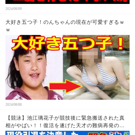
2024/08/09
大好き五つ子！のんちゃんの現在が可愛すぎるｗ
ｗ
2024/08/08
【競泳】池江璃花子が競技後に緊急搬送された真
相がやばい！！復活を遂げた天才の難病再発の可
能性...引退を決意したパリ五輪でのある出来事に一