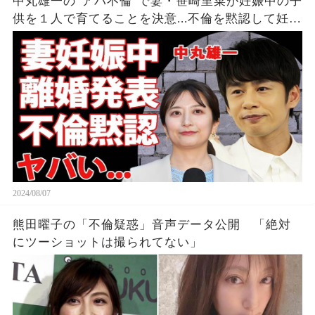
中丸雄一の"アパ不倫"で妻・笹崎里菜が妊娠中の子
供を１人で育てることを決意...不倫を黙認して妊娠
を発表しなかった裏側に涙が零れ落ちた...『KAT-
TUN』亀梨和也の怒りの本音がヤバすぎた...
2024/08/07
熊田曜子の「不倫疑惑」音声データ公開 「絶対
にツーショットは撮られてない」