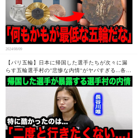
2024/08/09
【パリ五輪】日本に帰国した選手たちが次々に漏
らす五輪選手村の"悲惨な内情"がヤバすぎる...各国
各所からも相次ぐ不満の本音が...【海外の反応】