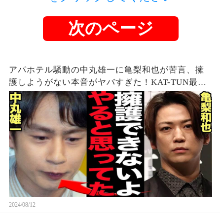
次のページ
アパホテル騒動の中丸雄一に亀梨和也が苦言、擁
護しようがない本音がヤバすぎた！KAT-TUN最初
期の若い頃から見てきた本性に驚愕…【芸能】
2024/08/12