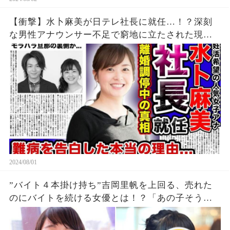
【衝撃】水卜麻美が日テレ社長に就任…！？深刻
な男性アナウンサー不足で窮地に立たされた現在
がやば
2024/08/01
”バイト４本掛け持ち”吉岡里帆を上回る、売れた
のにバイトを続ける女優とは！？「あの子そうな
の？」「金銭問題とか？」!