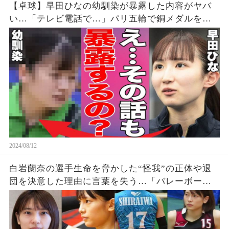
【卓球】早田ひなの幼馴染が暴露した内容がヤバ
い…「テレビ電話で…」パリ五輪で銅メダルを獲
得した早田選手の幼少期からの親友が明かす衝撃
の事実に驚きを隠せない…【パリオリンピック/女
子シングルス】
2024/08/12
白岩蘭奈の選手生命を脅かした“怪我”の正体や退
団を決意した理由に言葉を失う…「バレーボー
ル」で活躍する選手の“熱愛”の真相に驚きを隠せ
ない…