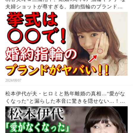
夫婦ショットが尊すぎる、婚約指輪のブランドに
一同驚愕...。
2024/08/07
松本伊代が夫・ヒロミと熟年離婚の真相…"愛がな
くなった"と漏らした本音に驚きを隠せない…！
『センチメンタル・ジャーニー』で有名な元アイ
ドルの夫が暴露された不倫の真相…1億以上貢いだ
実態に絶句！