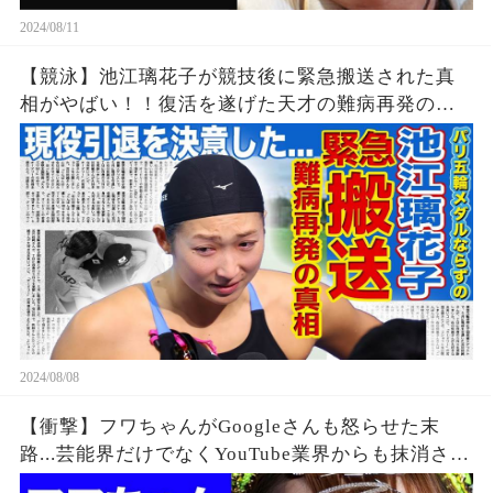
2024/08/11
【競泳】池江璃花子が競技後に緊急搬送された真
相がやばい！！復活を遂げた天才の難病再発の可
能性...引退を決意したパリ五輪でのある出来事に一
同驚愕！！美人女子アスリートの彼氏の正体と
は！？
2024/08/08
【衝撃】フワちゃんがGoogleさんも怒らせた末
路...芸能界だけでなくYouTube業界からも抹消され
た垢BANの真相に驚きを隠せない...違約金や税金