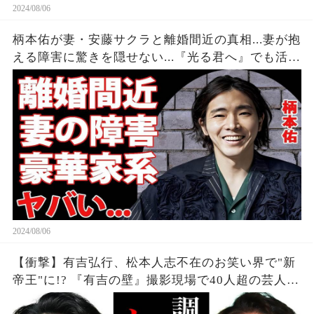
2024/08/06
柄本佑が妻・安藤サクラと離婚間近の真相...妻が抱
える障害に驚きを隠せない...『光る君へ』でも活躍
する俳優のヤバすぎる家系に言葉を失う...
2024/08/06
【衝撃】有吉弘行、松本人志不在のお笑い界で"新
帝王"に!? 『有吉の壁』撮影現場で40人超の芸人集
結、吉本タレントも続々"有吉軍団"入り。業界の勢