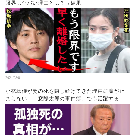
限界…ヤバい理由とは？→結果
2024/08/04
小林稔侍が妻の死を隠し続けてきた理由に涙が止
まらない…「窓際太郎の事件簿」でも活躍する俳
優の死ぬまで慕い続けた高倉健が10年後にやっと
明かした不満に一同驚愕！