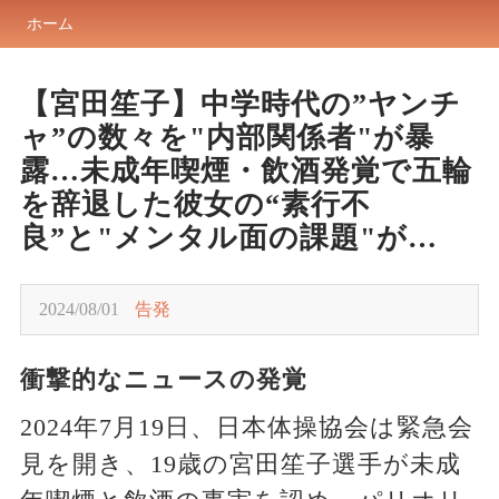
ホーム
【宮田笙子】中学時代の”ヤンチ
ャ”の数々を"内部関係者"が暴
露…未成年喫煙・飲酒発覚で五輪
を辞退した彼女の“素行不
良”と"メンタル面の課題"が…
2024/08/01
告発
衝撃的なニュースの発覚
2024年7月19日、日本体操協会は緊急会
見を開き、19歳の宮田笙子選手が未成