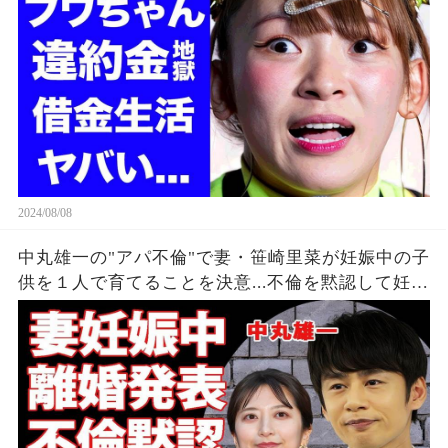
に苦しむ借金地獄に突入...
2024/08/08
中丸雄一の"アパ不倫"で妻・笹崎里菜が妊娠中の子
供を１人で育てることを決意...不倫を黙認して妊娠
を発表しなかった裏側に涙が零れ落ちた...『KAT-
TUN』亀梨和也の怒りの本音がヤバすぎた...