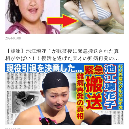
2024/08/08
【競泳】池江璃花子が競技後に緊急搬送された真
相がやばい！！復活を遂げた天才の難病再発の可
能性...引退を決意したパリ五輪でのある出来事に一
同驚愕！！美人女子アスリートの彼氏の正体と
は！？