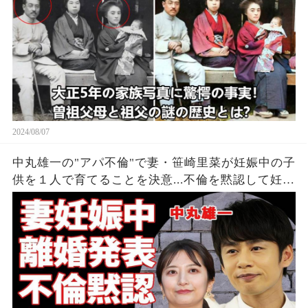
2024/08/07
中丸雄一の"アパ不倫"で妻・笹崎里菜が妊娠中の子
供を１人で育てることを決意...不倫を黙認して妊娠
を発表しなかった裏側に涙が零れ落ちた...『KAT-
TUN』亀梨和也の怒りの本音がヤバすぎた...