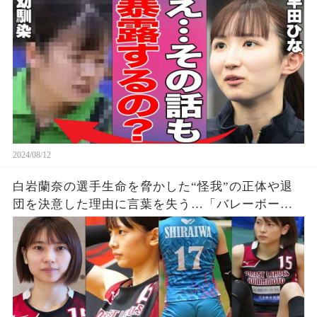
の事実に驚きを隠せない…【パリオリンピック/女
子シングルス】
2024/08/12
白岩蘭奈の選手生命を脅かした“怪我”の正体や退
団を決意した理由に言葉を失う…「バレーボー
ル」で活躍する選手の“熱愛”の真相に驚きを隠せ
ない…