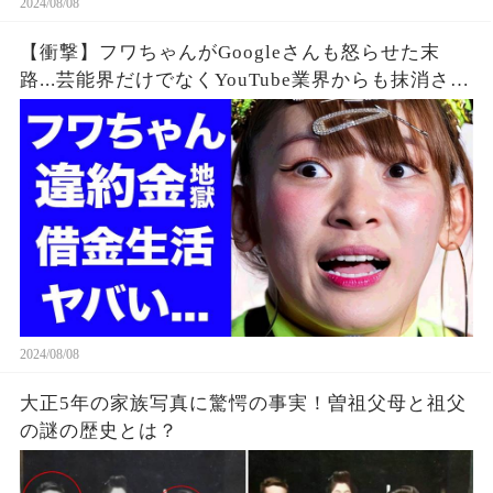
2024/08/08
【衝撃】フワちゃんがGoogleさんも怒らせた末
路...芸能界だけでなくYouTube業界からも抹消され
た垢BANの真相に驚きを隠せない...違約金や税金
に苦しむ借金地獄に突入...
2024/08/08
大正5年の家族写真に驚愕の事実！曽祖父母と祖父
の謎の歴史とは？