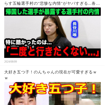
らす五輪選手村の"悲惨な内情"がヤバすぎる...各国
各所からも相次ぐ不満の本音が...【海外の反応】
2024/08/09
大好き五つ子！のんちゃんの現在が可愛すぎるｗ
ｗ