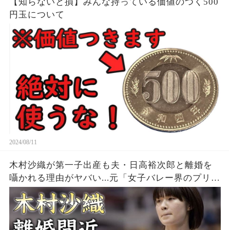
【知らないと損】みんな持っている価値のつく500
円玉について
2024/08/11
木村沙織が第一子出産も夫・日高裕次郎と離婚を
囁かれる理由がヤバい...元「女子バレー界のプリン
セス」の耳を疑う年収...豊かすぎるバストに驚きを
隠せない...