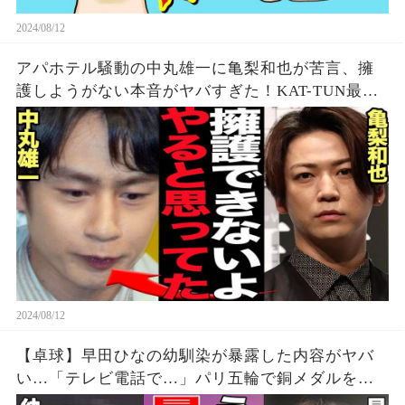
2024/08/12
アパホテル騒動の中丸雄一に亀梨和也が苦言、擁
護しようがない本音がヤバすぎた！KAT-TUN最初
期の若い頃から見てきた本性に驚愕…【芸能】
2024/08/12
【卓球】早田ひなの幼馴染が暴露した内容がヤバ
い…「テレビ電話で…」パリ五輪で銅メダルを獲
得した早田選手の幼少期からの親友が明かす衝撃