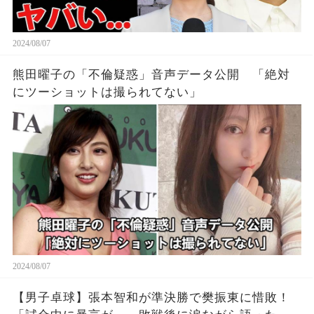
2024/08/07
熊田曜子の「不倫疑惑」音声データ公開 「絶対
にツーショットは撮られてない」
2024/08/07
【男子卓球】張本智和が準決勝で樊振東に惜敗！