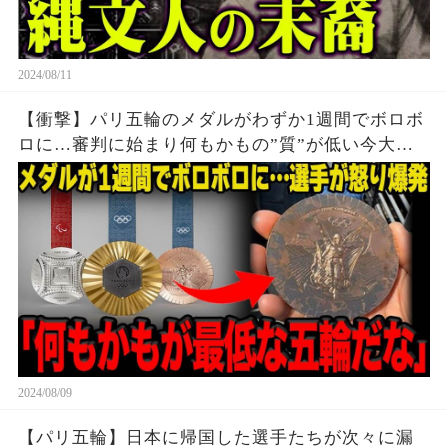
2024/08/11
【衝撃】パリ五輪のメダルがわずか1週間でボロボ
ロに…審判に始まり何もかもの”質”が低い今大会
に世界中から批判殺到…メダルの価値暴落で選手
達から怒りの声が止まらない…
2024/08/09
【パリ五輪】日本に帰国した選手たちが次々に漏