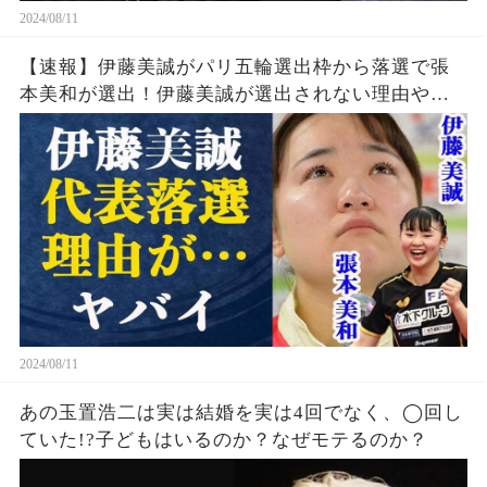
2024/08/11
【速報】伊藤美誠がパリ五輪選出枠から落選で張
本美和が選出！伊藤美誠が選出されない理由や勝
てなくなった理由・引退の噂の真相とは一体…張
本美和の知られざる実力に中国警戒体制か
2024/08/11
あの玉置浩二は実は結婚を実は4回でなく、◯回し
ていた!?子どもはいるのか？なぜモテるのか？