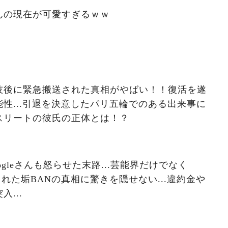
んの現在が可愛すぎるｗｗ
技後に緊急搬送された真相がやばい！！復活を遂
性...引退を決意したパリ五輪でのある出来事に
スリートの彼氏の正体とは！？
gleさんも怒らせた末路...芸能界だけでなく
消された垢BANの真相に驚きを隠せない...違約金や
...