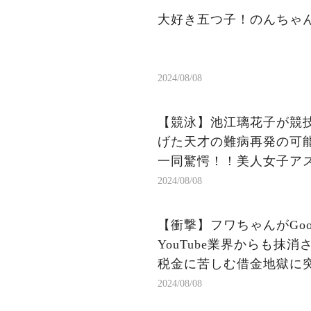
大好き五つ子！のんちゃ
2024/08/08
【競泳】池江璃花子が競
げた天才の難病再発の可能
一同驚愕！！美人女子ア
2024/08/08
【衝撃】フワちゃんがGoo
YouTube業界からも抹
税金に苦しむ借金地獄に突入
2024/08/08