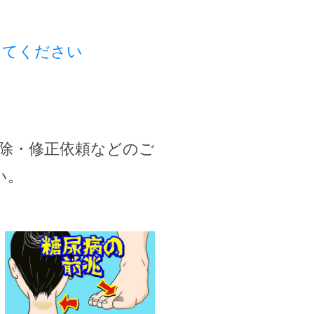
してください
除・修正依頼などのご
い。