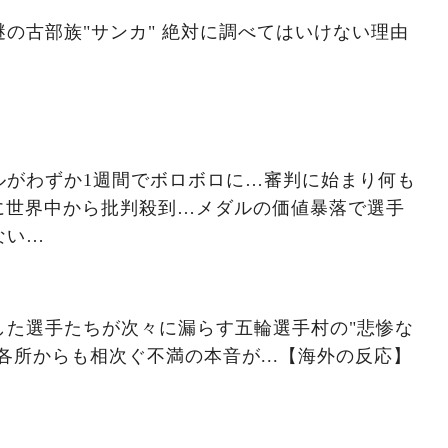
の古部族"サンカ" 絶対に調べてはいけない理由
ルがわずか1週間でボロボロに…審判に始まり何も
に世界中から批判殺到…メダルの価値暴落で選手
ない…
した選手たちが次々に漏らす五輪選手村の"悲惨な
国各所からも相次ぐ不満の本音が...【海外の反応】