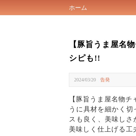
ホーム
【豚旨うま屋名
シピも!!
2024/03/20
告発
【豚旨うま屋名物チ
うに具材を細かく切
スも良く、美味しさ
美味しく仕上げる工