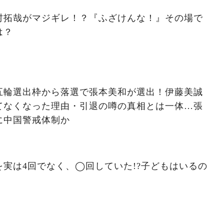
村拓哉がマジギレ！？『ふざけんな！』その場で
は？
五輪選出枠から落選で張本美和が選出！伊藤美誠
てなくなった理由・引退の噂の真相とは一体…張
に中国警戒体制か
実は4回でなく、◯回していた!?子どもはいるの