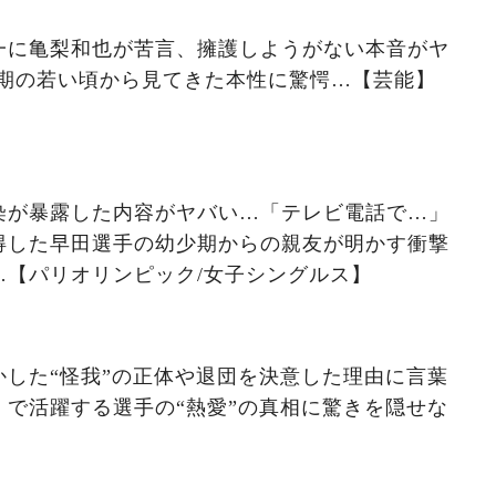
一に亀梨和也が苦言、擁護しようがない本音がヤ
最初期の若い頃から見てきた本性に驚愕…【芸能】
染が暴露した内容がヤバい…「テレビ電話で…」
得した早田選手の幼少期からの親友が明かす衝撃
…【パリオリンピック/女子シングルス】
した“怪我”の正体や退団を決意した理由に言葉
で活躍する選手の“熱愛”の真相に驚きを隠せな