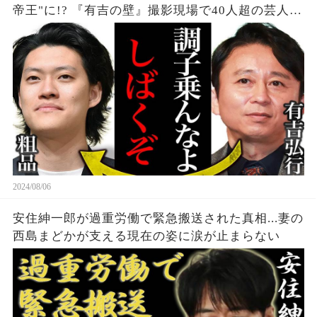
帝王"に!? 『有吉の壁』撮影現場で40人超の芸人集
結、吉本タレントも続々"有吉軍団"入り。業界の勢
力図が大きく変化、その実態とは...？
2024/08/06
安住紳一郎が過重労働で緊急搬送された真相...妻の
西島まどかが支える現在の姿に涙が止まらない