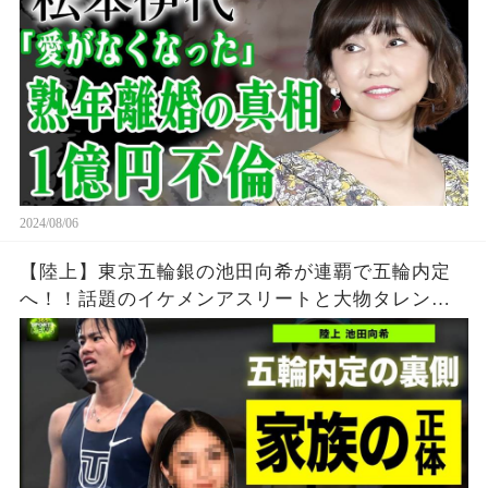
ドルの夫が暴露された不倫の真相…1億以上貢いだ
実態に絶句！
2024/08/06
【陸上】東京五輪銀の池田向希が連覇で五輪内定
へ！！話題のイケメンアスリートと大物タレント
の衝撃の関係がやばい！！若ハゲと言われる真相...
家族の正体に一