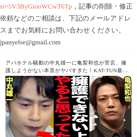
si=5V3ByGiooWCwT6Tp
，記事の削除・修正
依頼などのご相談は、下記のメールアドレ
スまでお気軽にお問い合わせください。
jpanyelse@gmail.com
アパホテル騒動の中丸雄一に亀梨和也が苦言、擁
護しようがない本音がヤバすぎた！KAT-TUN最初
期の若い頃から見てきた本性に驚愕…【芸能】