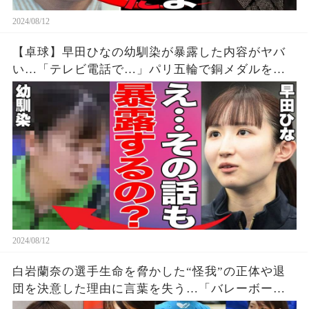
2024/08/12
【卓球】早田ひなの幼馴染が暴露した内容がヤバ
い…「テレビ電話で…」パリ五輪で銅メダルを獲
得した早田選手の幼少期からの親友が明かす衝撃
の事実に驚きを隠せない…【パリオリンピック/女
子シングルス】
2024/08/12
白岩蘭奈の選手生命を脅かした“怪我”の正体や退
団を決意した理由に言葉を失う…「バレーボー
ル」で活躍する選手の“熱愛”の真相に驚きを隠せ