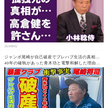
2024/08/02
ジャンボ尾崎が自己破産でプレハブ生活の真相…
40年の確執があった青木功と電撃和解した理由に
驚きを隠せない…「ゴルフ」もままならない現在
の病状に驚きを隠せない…