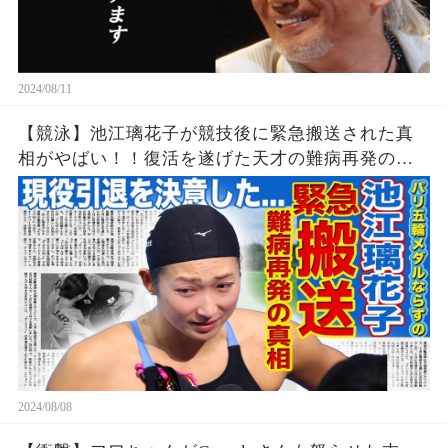
2024/08/11
【競泳】池江璃花子が競技後に緊急搬送された真
相がやばい！！復活を遂げた天才の難病再発の可
能性...引退を決意したパリ五輪でのある出来事に一
同驚愕！！美人女子アスリートの彼氏の正体と
は！？
2024/08/08