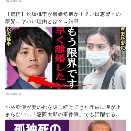
2024/08/04
【驚愕】松坂桃李が離婚危機か！？戸田恵梨香の
限界…ヤバい理由とは？→結果
2024/08/04
小林稔侍が妻の死を隠し続けてきた理由に涙が止
まらない…「窓際太郎の事件簿」でも活躍する俳
優の死ぬまで慕い続けた高倉健が10年後にやっと
明かした不満に一同驚愕！