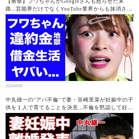
【衝撃】フワちゃんがGoogleさんも怒らせた末
路...芸能界だけでなくYouTube業界からも抹消され
た垢BANの真相に驚きを隠せない...違約金や税金
に苦しむ借金地獄に突入...
2024/08/08
中丸雄一の"アパ不倫"で妻・笹崎里菜が妊娠中の子
供を１人で育てることを決意...不倫を黙認して妊娠
を発表しなかった裏側に涙が零れ落ちた...『KAT-
TUN』亀梨和也の怒りの本音がヤバすぎた...