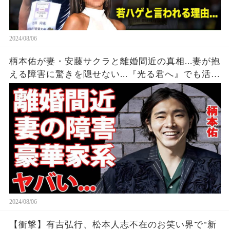
2024/08/06
柄本佑が妻・安藤サクラと離婚間近の真相...妻が抱
える障害に驚きを隠せない...『光る君へ』でも活躍
する俳優のヤバすぎる家系に言葉を失う...
2024/08/06
【衝撃】有吉弘行、松本人志不在のお笑い界で"新