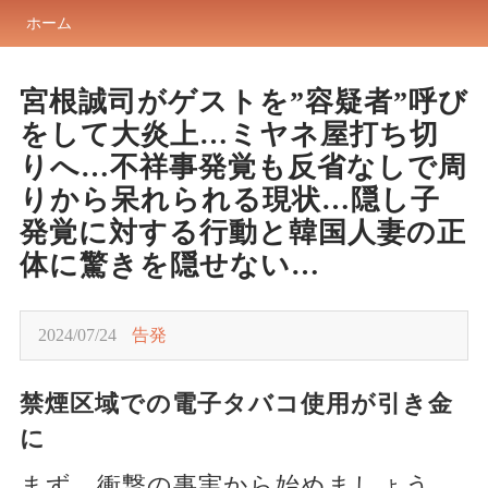
ホーム
宮根誠司がゲストを”容疑者”呼び
をして大炎上…ミヤネ屋打ち切
りへ…不祥事発覚も反省なしで周
りから呆れられる現状…隠し子
発覚に対する行動と韓国人妻の正
体に驚きを隠せない…
2024/07/24
告発
禁煙区域での電子タバコ使用が引き金
に
まず、衝撃の事実から始めましょう。