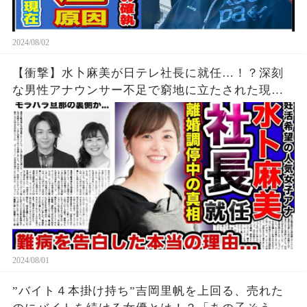
2024/08/02
【衝撃】水卜麻美が日テレ社長に就任…！？深刻
な男性アナウンサー不足で窮地に立たされた現在
がやば
2024/08/01
”バイト４本掛け持ち”吉岡里帆を上回る、売れた