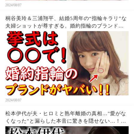
2024/08/07
桐谷美玲＆三浦翔平、結婚5周年の“指輪キラリ”な
夫婦ショットが尊すぎる、婚約指輪のブランドに
一同驚愕...。
2024/08/07
松本伊代が夫・ヒロミと熟年離婚の真相…"愛がな
くなった"と漏らした本音に驚きを隠せない…！
『センチメンタル・ジャーニー』で有名な元アイ