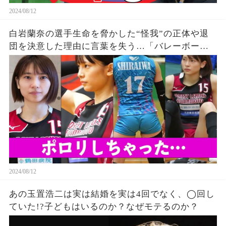
2024/08/12
白岩蘭奈の選手生命を脅かした“怪我”の正体や退
団を決意した理由に言葉を失う…「バレーボー
ル」で活躍する選手の“熱愛”の真相に驚きを隠せ
ない…
2024/08/12
あの玉置浩二は実は結婚を実は4回でなく、◯回し
ていた!?子どもはいるのか？なぜモテるのか？