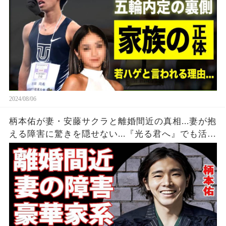
2024/08/06
柄本佑が妻・安藤サクラと離婚間近の真相...妻が抱
える障害に驚きを隠せない...『光る君へ』でも活躍
する俳優のヤバすぎる家系に言葉を失う...