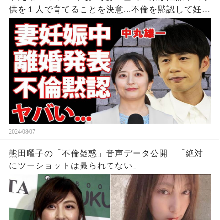
供を１人で育てることを決意...不倫を黙認して妊娠
を発表しなかった裏側に涙が零れ落ちた...『KAT-
TUN』亀梨和也の怒りの本音がヤバすぎた...
2024/08/07
熊田曜子の「不倫疑惑」音声データ公開 「絶対
にツーショットは撮られてない」