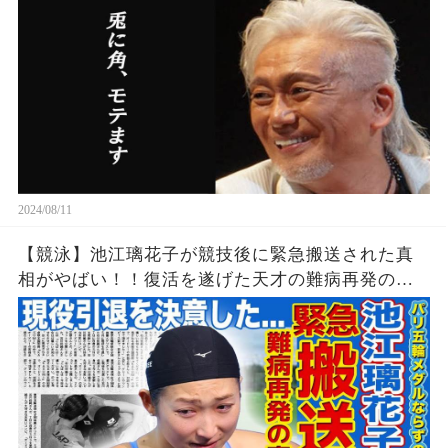
2024/08/11
【競泳】池江璃花子が競技後に緊急搬送された真
相がやばい！！復活を遂げた天才の難病再発の可
能性...引退を決意したパリ五輪でのある出来事に一
同驚愕！！美人女子アスリートの彼氏の正体と
は！？