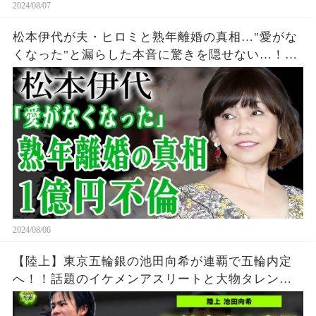
2024/08/07
松本伊代が夫・ヒロミと熟年離婚の真相…"愛がな
くなった"と漏らした本音に驚きを隠せない…！
『センチメンタル・ジャーニー』で有名な元アイ
ドルの夫が暴露された不倫の真相…1億以上貢いだ
実態に絶句！
2024/08/06
【陸上】東京五輪銀の池田向希が連覇で五輪内定
へ！！話題のイケメンアスリートと大物タレント
の衝撃の関係がやばい！！若ハゲと言われる真相...
家族の正体に一