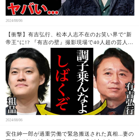
2024/08/06
【衝撃】有吉弘行、松本人志不在のお笑い界で"新
帝王"に!? 『有吉の壁』撮影現場で40人超の芸人集
結、吉本タレントも続々"有吉軍団"入り。業界の勢
力図が大きく変化、その実態とは...？
2024/08/06
安住紳一郎が過重労働で緊急搬送された真相...妻の