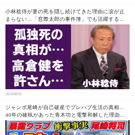
小林稔侍が妻の死を隠し続けてきた理由に涙が止
まらない…「窓際太郎の事件簿」でも活躍する俳
優の死ぬまで慕い続けた高倉健が10年後にやっと
明かした不満に一同驚愕！
2024/08/02
ジャンボ尾崎が自己破産でプレハブ生活の真相…
40年の確執があった青木功と電撃和解した理由に
驚きを隠せない…「ゴルフ」もままならない現在
の病状に驚きを隠せない…