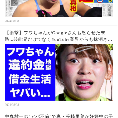
2024/08/08
【衝撃】フワちゃんがGoogleさんも怒らせた末
路...芸能界だけでなくYouTube業界からも抹消され
た垢BANの真相に驚きを隠せない...違約金や税金
に苦しむ借金地獄に突入...
2024/08/08
中丸雄一の"アパ不倫"で妻・笹崎里菜が妊娠中の子