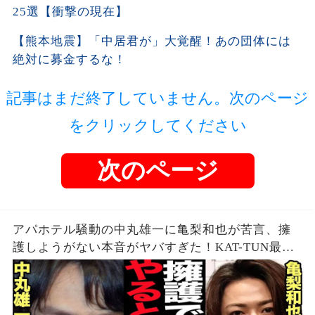
25選【衝撃の現在】
【熊本地震】「中居君が」大覚醒！あの団体には
絶対に募金するな！
記事はまだ終了していません。次のページ
をクリックしてください
次のページ
アパホテル騒動の中丸雄一に亀梨和也が苦言、擁
護しようがない本音がヤバすぎた！KAT-TUN最初
期の若い頃から見てきた本性に驚愕…【芸能】