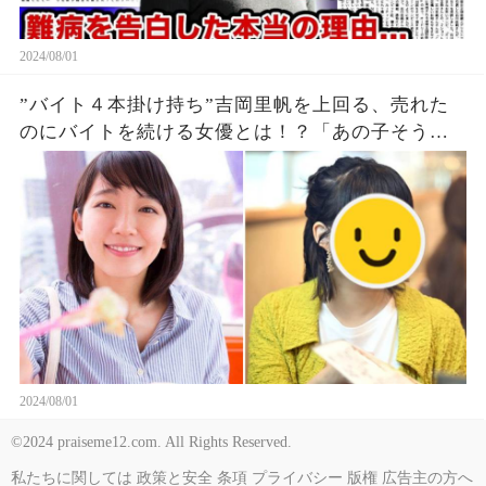
2024/08/01
”バイト４本掛け持ち”吉岡里帆を上回る、売れた
のにバイトを続ける女優とは！？「あの子そうな
の？」「金銭問題とか？」!
2024/08/01
©2024 praiseme12.com. All Rights Reserved.
私たちに関しては
政策と安全
条項
プライバシー
版権
広告主の方へ