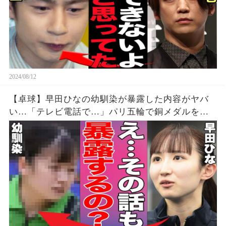
2024/08/12
【卓球】早田ひなの幼馴染が暴露した内容がヤバ
い…「テレビ電話で…」パリ五輪で銅メダルを獲
得した早田選手の幼少期からの親友が明かす衝撃
の事実に驚きを隠せない…【パリオリンピック/女
子シングルス】