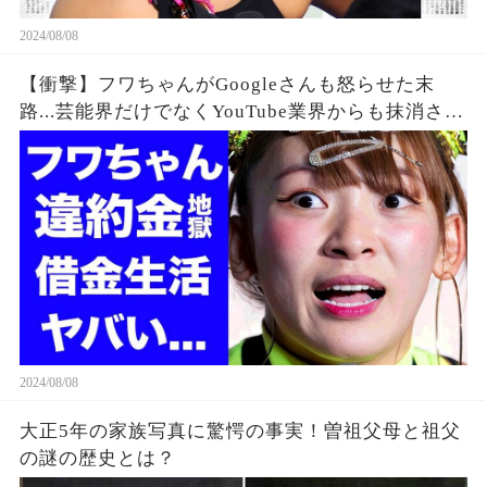
2024/08/08
【衝撃】フワちゃんがGoogleさんも怒らせた末
路...芸能界だけでなくYouTube業界からも抹消され
た垢BANの真相に驚きを隠せない...違約金や税金
に苦しむ借金地獄に突入...
2024/08/08
大正5年の家族写真に驚愕の事実！曽祖父母と祖父
の謎の歴史とは？