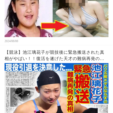
2024/08/08
【競泳】池江璃花子が競技後に緊急搬送された真
相がやばい！！復活を遂げた天才の難病再発の可
能性...引退を決意したパリ五輪でのある出来事に一
同驚愕！！美人女子アスリートの彼氏の正体と
は！？