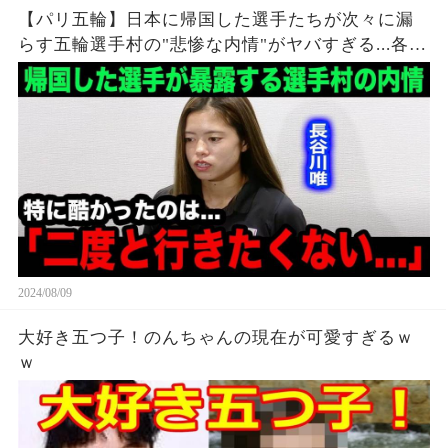
【パリ五輪】日本に帰国した選手たちが次々に漏
らす五輪選手村の"悲惨な内情"がヤバすぎる...各国
各所からも相次ぐ不満の本音が...【海外の反応】
2024/08/09
大好き五つ子！のんちゃんの現在が可愛すぎるｗ
ｗ