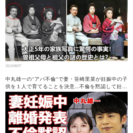
2024/08/07
中丸雄一の"アパ不倫"で妻・笹崎里菜が妊娠中の子
供を１人で育てることを決意...不倫を黙認して妊娠
を発表しなかった裏側に涙が零れ落ちた...『KAT-
TUN』亀梨和也の怒りの本音がヤバすぎた...