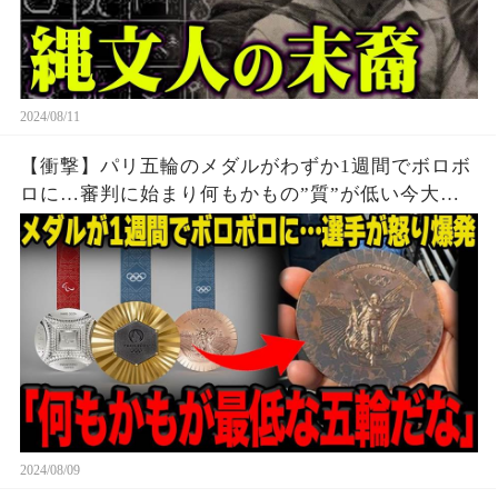
2024/08/11
【衝撃】パリ五輪のメダルがわずか1週間でボロボ
ロに…審判に始まり何もかもの”質”が低い今大会
に世界中から批判殺到…メダルの価値暴落で選手
達から怒りの声が止まらない…
2024/08/09