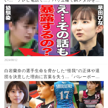
い…「テレビ電話で…」パリ五輪で銅メダルを獲
得した早田選手の幼少期からの親友が明かす衝撃
の事実に驚きを隠せない…【パリオリンピック/女
子シングルス】
2024/08/12
白岩蘭奈の選手生命を脅かした“怪我”の正体や退
団を決意した理由に言葉を失う…「バレーボー
ル」で活躍する選手の“熱愛”の真相に驚きを隠せ
ない…