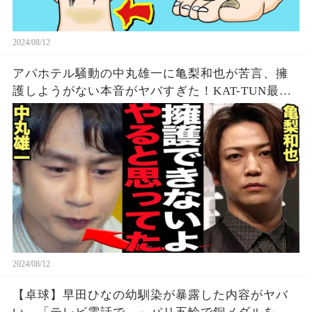
2024/08/12
アパホテル騒動の中丸雄一に亀梨和也が苦言、擁
護しようがない本音がヤバすぎた！KAT-TUN最初
期の若い頃から見てきた本性に驚愕…【芸能】
2024/08/12
【卓球】早田ひなの幼馴染が暴露した内容がヤバ