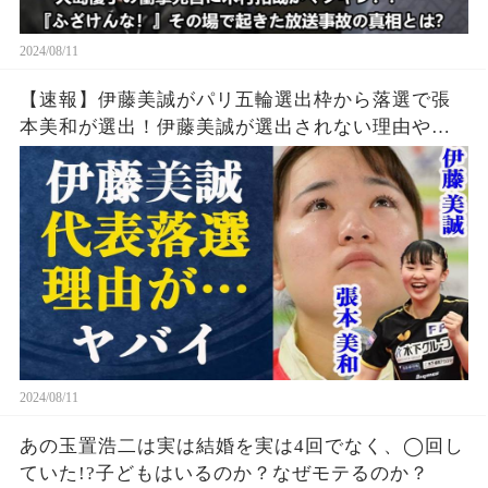
2024/08/11
【速報】伊藤美誠がパリ五輪選出枠から落選で張
本美和が選出！伊藤美誠が選出されない理由や勝
てなくなった理由・引退の噂の真相とは一体…張
本美和の知られざる実力に中国警戒体制か
2024/08/11
あの玉置浩二は実は結婚を実は4回でなく、◯回し
ていた!?子どもはいるのか？なぜモテるのか？