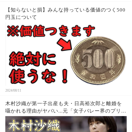
【知らないと損】みんな持っている価値のつく500
円玉について
2024/08/11
木村沙織が第一子出産も夫・日高裕次郎と離婚を
囁かれる理由がヤバい...元「女子バレー界のプリン
セス」の耳を疑う年収...豊かすぎるバストに驚きを
隠せない...