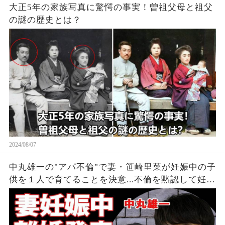
大正5年の家族写真に驚愕の事実！曽祖父母と祖父
の謎の歴史とは？
2024/08/07
中丸雄一の"アパ不倫"で妻・笹崎里菜が妊娠中の子
供を１人で育てることを決意...不倫を黙認して妊娠
を発表しなかった裏側に涙が零れ落ちた...『KAT-
TUN』亀梨和也の怒りの本音がヤバすぎた...