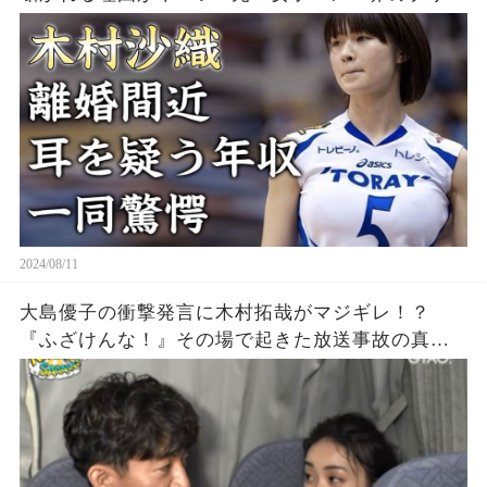
セス」の耳を疑う年収...豊かすぎるバストに驚きを
隠せない...
2024/08/11
大島優子の衝撃発言に木村拓哉がマジギレ！？
『ふざけんな！』その場で起きた放送事故の真相
とは？