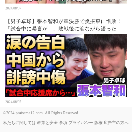
2024/08/07
【男子卓球】張本智和が準決勝で樊振東に惜敗！
「試合中に暴言が…」敗戦後に涙ながら語った中
国からの”誹謗中傷”の真相…精神崩壊する現在に
涙が零れ落ちた…【パリ五輪】
2024/08/07
©2024 praiseme12.com. All Rights Reserved.
私たちに関しては
政策と安全
条項
プライバシー
版権
広告主の方へ