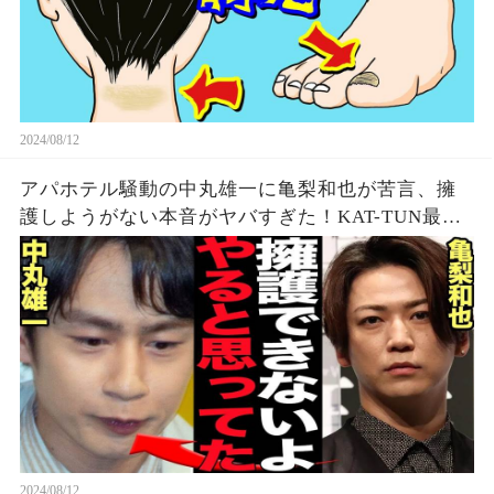
2024/08/12
アパホテル騒動の中丸雄一に亀梨和也が苦言、擁
護しようがない本音がヤバすぎた！KAT-TUN最初
期の若い頃から見てきた本性に驚愕…【芸能】
2024/08/12