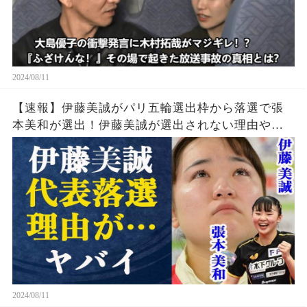
2024/08/11
【速報】伊藤美誠がパリ五輪選出枠から落選で張
本美和が選出！伊藤美誠が選出されない理由や勝
てなくなった理由・引退の噂の真相とは一体…張
本美和の知られざる実力に中国警戒体制か
2024/08/11