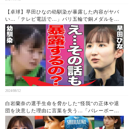
【卓球】早田ひなの幼馴染が暴露した内容がヤバ
い…「テレビ電話で…」パリ五輪で銅メダルを獲
得した早田選手の幼少期からの親友が明かす衝撃
の事実に驚きを隠せない…【パリオリンピック/女
子シングルス】
2024/08/12
白岩蘭奈の選手生命を脅かした“怪我”の正体や退
団を決意した理由に言葉を失う…「バレーボー
ル」で活躍する選手の“熱愛”の真相に驚きを隠せ
ない…