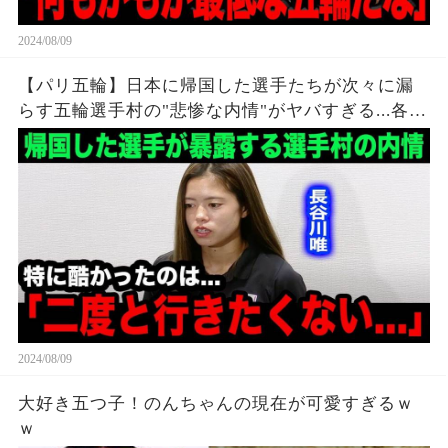
2024/08/09
【パリ五輪】日本に帰国した選手たちが次々に漏
らす五輪選手村の"悲惨な内情"がヤバすぎる...各国
各所からも相次ぐ不満の本音が...【海外の反応】
2024/08/09
大好き五つ子！のんちゃんの現在が可愛すぎるｗ
ｗ