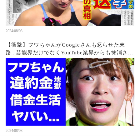
2024/08/08
【衝撃】フワちゃんがGoogleさんも怒らせた末
路...芸能界だけでなくYouTube業界からも抹消され
た垢BANの真相に驚きを隠せない...違約金や税金
に苦しむ借金地獄に突入...
2024/08/08