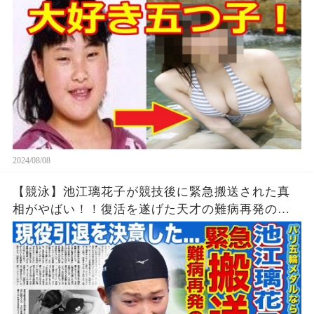
2024/08/08
【競泳】池江璃花子が競技後に緊急搬送された真
相がやばい！！復活を遂げた天才の難病再発の可
能性...引退を決意したパリ五輪でのある出来事に一
同驚愕！！美人女子アスリートの彼氏の正体と
は！？