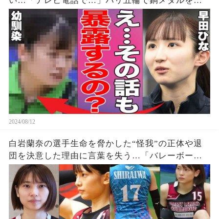
い…「テレビ電話で…」パリ五輪で銅メダルを獲
得した早田選手の幼少期からの親友が明かす衝撃
の事実に驚きを隠せない…【パリオリンピック/女
子シングルス】
2024/08/12
白岩蘭奈の選手生命を脅かした“怪我”の正体や退
団を決意した理由に言葉を失う…「バレーボー
ル」で活躍する選手の“熱愛”の真相に驚きを隠せ
ない…