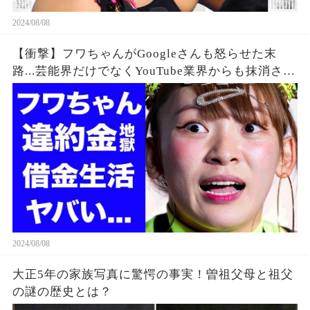
2024/08/08
【衝撃】フワちゃんがGoogleさんも怒らせた末
路...芸能界だけでなくYouTube業界からも抹消され
た垢BANの真相に驚きを隠せない...違約金や税金
に苦しむ借金地獄に突入...
2024/08/08
大正5年の家族写真に驚愕の事実！曽祖父母と祖父
の謎の歴史とは？