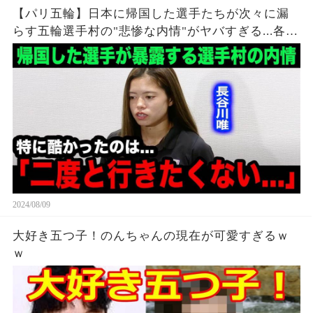
【パリ五輪】日本に帰国した選手たちが次々に漏
らす五輪選手村の"悲惨な内情"がヤバすぎる...各国
各所からも相次ぐ不満の本音が...【海外の反応】
2024/08/09
大好き五つ子！のんちゃんの現在が可愛すぎるｗ
ｗ