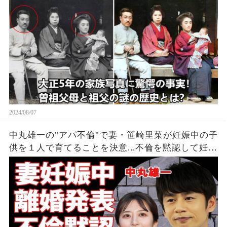
2024/08/07
中丸雄一の"アパ不倫"で妻・笹崎里菜が妊娠中の子
供を１人で育てることを決意...不倫を黙認して妊娠
を発表しなかった裏側に涙が零れ落ちた...『KAT-
TUN』亀梨和也の怒りの本音がヤバすぎた...