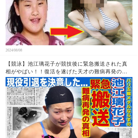
2024/08/08
【競泳】池江璃花子が競技後に緊急搬送された真
相がやばい！！復活を遂げた天才の難病再発の可
能性...引退を決意したパリ五輪でのある出来事に一
同驚愕！！美人女子アスリートの彼氏の正体と
は！？