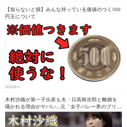
【知らないと損】みんな持っている価値のつく500
円玉について
2024/08/11
木村沙織が第一子出産も夫・日高裕次郎と離婚を
囁かれる理由がヤバい...元「女子バレー界のプリン
セス」の耳を疑う年収...豊かすぎるバストに驚きを
隠せない...