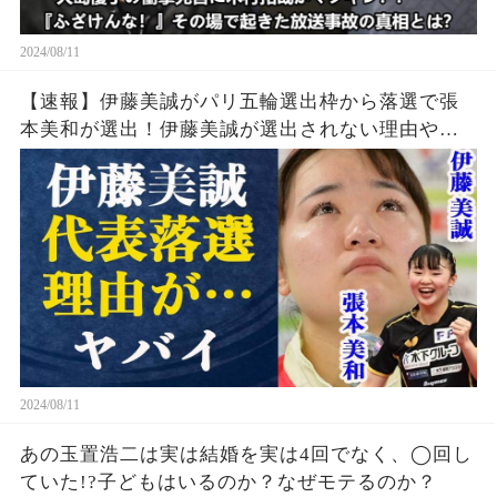
2024/08/11
【速報】伊藤美誠がパリ五輪選出枠から落選で張
本美和が選出！伊藤美誠が選出されない理由や勝
てなくなった理由・引退の噂の真相とは一体…張
本美和の知られざる実力に中国警戒体制か
2024/08/11
あの玉置浩二は実は結婚を実は4回でなく、◯回し
ていた!?子どもはいるのか？なぜモテるのか？