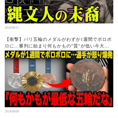
2024/08/11
【衝撃】パリ五輪のメダルがわずか1週間でボロボ
ロに…審判に始まり何もかもの”質”が低い今大会
に世界中から批判殺到…メダルの価値暴落で選手
達から怒りの声が止まらない…
2024/08/09