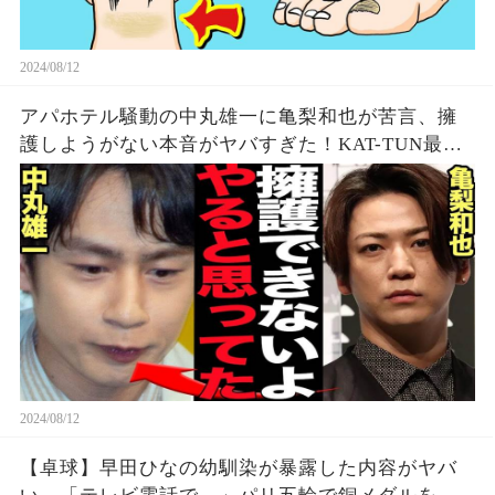
2024/08/12
アパホテル騒動の中丸雄一に亀梨和也が苦言、擁
護しようがない本音がヤバすぎた！KAT-TUN最初
期の若い頃から見てきた本性に驚愕…【芸能】
2024/08/12
【卓球】早田ひなの幼馴染が暴露した内容がヤバ