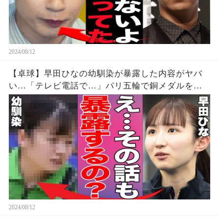
2024/08/12
【卓球】早田ひなの幼馴染が暴露した内容がヤバ
い…「テレビ電話で…」パリ五輪で銅メダルを獲
得した早田選手の幼少期からの親友が明かす衝撃
の事実に驚きを隠せない…【パリオリンピック/女
子シングルス】
2024/08/12