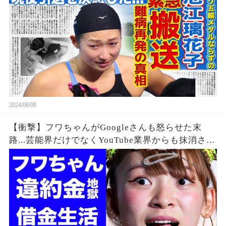
同驚愕！！美人女子アスリートの彼氏の正体と
は！？
2024/08/08
【衝撃】フワちゃんがGoogleさんも怒らせた末
路...芸能界だけでなくYouTube業界からも抹消され
た垢BANの真相に驚きを隠せない...違約金や税金
に苦しむ借金地獄に突入...