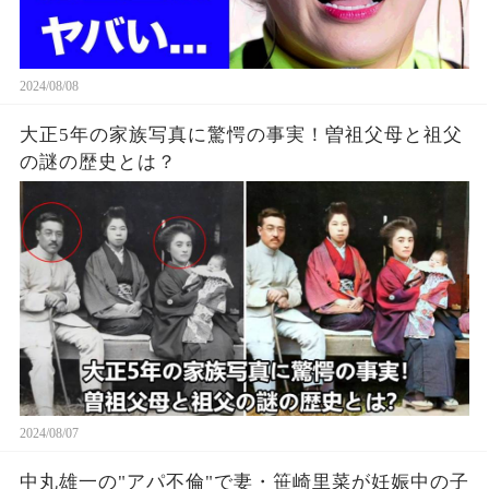
2024/08/08
大正5年の家族写真に驚愕の事実！曽祖父母と祖父
の謎の歴史とは？
2024/08/07
中丸雄一の"アパ不倫"で妻・笹崎里菜が妊娠中の子