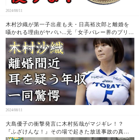
2024/08/11
木村沙織が第一子出産も夫・日高裕次郎と離婚を
囁かれる理由がヤバい...元「女子バレー界のプリン
セス」の耳を疑う年収...豊かすぎるバストに驚きを
隠せない...
2024/08/11
大島優子の衝撃発言に木村拓哉がマジギレ！？
『ふざけんな！』その場で起きた放送事故の真相
とは？