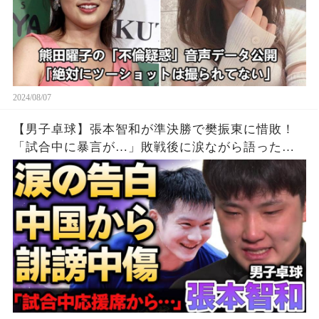
2024/08/07
【男子卓球】張本智和が準決勝で樊振東に惜敗！
「試合中に暴言が…」敗戦後に涙ながら語った中
国からの”誹謗中傷”の真相…精神崩壊する現在に
涙が零れ落ちた…【パリ五輪】