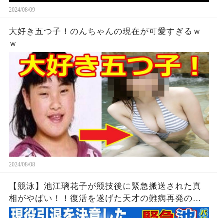
2024/08/09
大好き五つ子！のんちゃんの現在が可愛すぎるｗ
ｗ
2024/08/08
【競泳】池江璃花子が競技後に緊急搬送された真
相がやばい！！復活を遂げた天才の難病再発の可
能性...引退を決意したパリ五輪でのある出来事に一