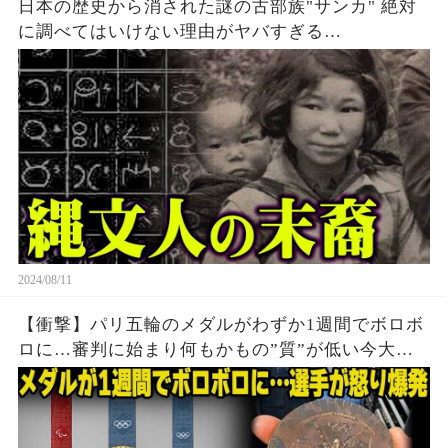
日本の歴史から消された謎の古部族"サンカ" 絶対
に調べてはいけない理由がヤバすぎる…
2024/08/11
【衝撃】パリ五輪のメダルがわずか1週間でボロボ
ロに…審判に始まり何もかもの”質”が低い今大会
に世界中から批判殺到…メダルの価値暴落で選手
達から怒りの声が止まらない…