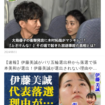
2024/08/11
【速報】伊藤美誠がパリ五輪選出枠から落選で張
本美和が選出！伊藤美誠が選出されない理由や勝
てなくなった理由・引退の噂の真相とは一体…張
本美和の知られざる実力に中国警戒体制か