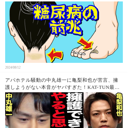
とは？
2024/08/12
アパホテル騒動の中丸雄一に亀梨和也が苦言、擁
護しようがない本音がヤバすぎた！KAT-TUN最初
期の若い頃から見てきた本性に驚愕…【芸能】