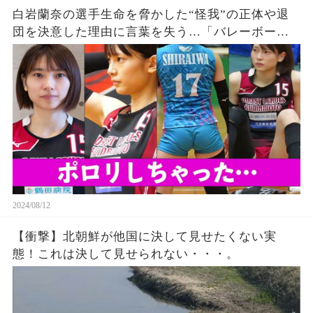
白岩蘭奈の選手生命を脅かした“怪我”の正体や退
団を決意した理由に言葉を失う…「バレーボー
ル」で活躍する選手の“熱愛”の真相に驚きを隠せ
ない…
2024/08/12
【衝撃】北朝鮮が他国に決して見せたくない実
態！これは決して見せられない・・・。