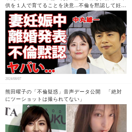
供を１人で育てることを決意...不倫を黙認して妊娠
を発表しなかった裏側に涙が零れ落ちた...『KAT-
TUN』亀梨和也の怒りの本音がヤバすぎた...
2024/08/07
熊田曜子の「不倫疑惑」音声データ公開 「絶対
にツーショットは撮られてない」