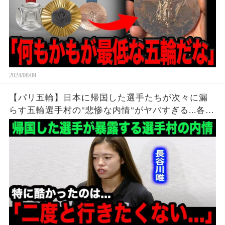
2024/08/09
【パリ五輪】日本に帰国した選手たちが次々に漏
らす五輪選手村の"悲惨な内情"がヤバすぎる...各国
各所からも相次ぐ不満の本音が...【海外の反応】