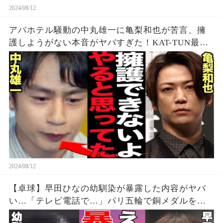
2024/08/12
アパホテル騒動の中丸雄一に亀梨和也が苦言、擁
護しようがない本音がヤバすぎた！KAT-TUN最初
期の若い頃から見てきた本性に驚愕…【芸能】
2024/08/12
【卓球】早田ひなの幼馴染が暴露した内容がヤバ
い…「テレビ電話で…」パリ五輪で銅メダルを獲
得した早田選手の幼少期からの親友が明かす衝撃