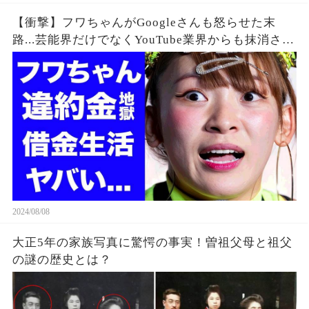
【衝撃】フワちゃんがGoogleさんも怒らせた末
路...芸能界だけでなくYouTube業界からも抹消され
た垢BANの真相に驚きを隠せない...違約金や税金
に苦しむ借金地獄に突入...
2024/08/08
大正5年の家族写真に驚愕の事実！曽祖父母と祖父
の謎の歴史とは？