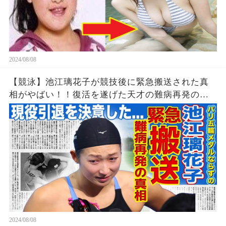
2024/08/08
【競泳】池江璃花子が競技後に緊急搬送された真
相がやばい！！復活を遂げた天才の難病再発の可
能性...引退を決意したパリ五輪でのある出来事に一
同驚愕！！美人女子アスリートの彼氏の正体と
は！？
2024/08/08