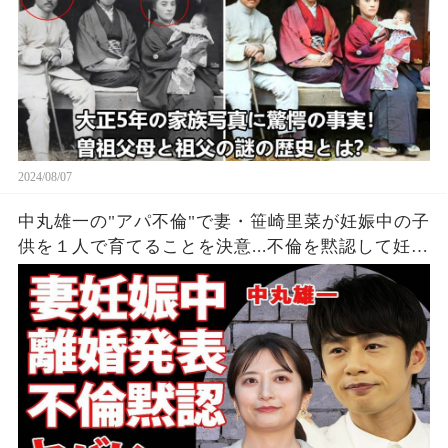
2024/08/07
中丸雄一の"アパ不倫"で妻・笹崎里菜が妊娠中の子
供を１人で育てることを決意...不倫を黙認して妊娠
を発表しなかった裏側に涙が零れ落ちた...『KAT-
TUN』亀梨和也の怒りの本音がヤバすぎた...