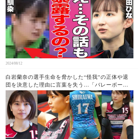
の事実に驚きを隠せない…【パリオリンピック/女
子シングルス】
2024/08/12
白岩蘭奈の選手生命を脅かした“怪我”の正体や退
団を決意した理由に言葉を失う…「バレーボー
ル」で活躍する選手の“熱愛”の真相に驚きを隠せ
ない…