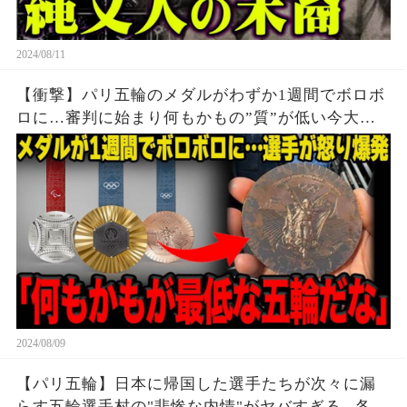
2024/08/11
【衝撃】パリ五輪のメダルがわずか1週間でボロボ
ロに…審判に始まり何もかもの”質”が低い今大会
に世界中から批判殺到…メダルの価値暴落で選手
達から怒りの声が止まらない…
2024/08/09
【パリ五輪】日本に帰国した選手たちが次々に漏
らす五輪選手村の"悲惨な内情"がヤバすぎる...各国