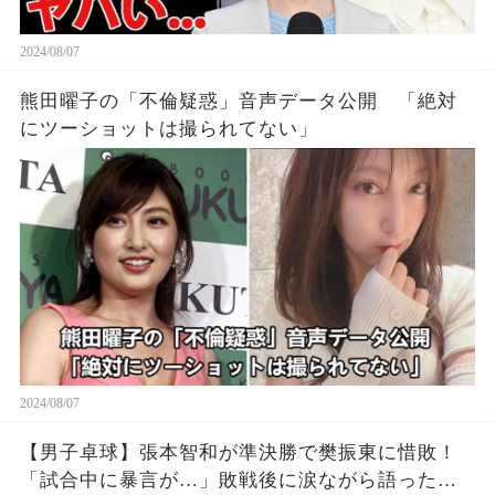
2024/08/07
熊田曜子の「不倫疑惑」音声データ公開 「絶対
にツーショットは撮られてない」
2024/08/07
【男子卓球】張本智和が準決勝で樊振東に惜敗！
「試合中に暴言が…」敗戦後に涙ながら語った中