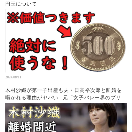
円玉について
2024/08/11
木村沙織が第一子出産も夫・日高裕次郎と離婚を
囁かれる理由がヤバい...元「女子バレー界のプリン
セス」の耳を疑う年収...豊かすぎるバストに驚きを
隠せない...