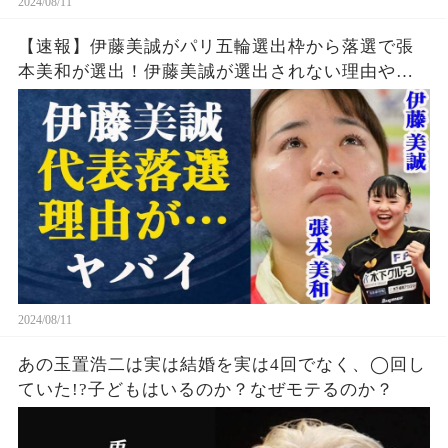
2024/08/11
【速報】伊藤美誠がパリ五輪選出枠から落選で張
本美和が選出！伊藤美誠が選出されない理由や勝
てなくなった理由・引退の噂の真相とは一体…張
本美和の知られざる実力に中国警戒体制か
2024/08/11
あの玉置浩二は実は結婚を実は4回でなく、◯回し
ていた!?子どもはいるのか？なぜモテるのか？