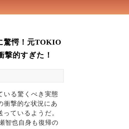
驚愕！元TOKIO
衝撃的すぎた！
っている驚くべき実態
の衝撃的な状況にあ
送っているようだ。
瀬智也自身も復帰の