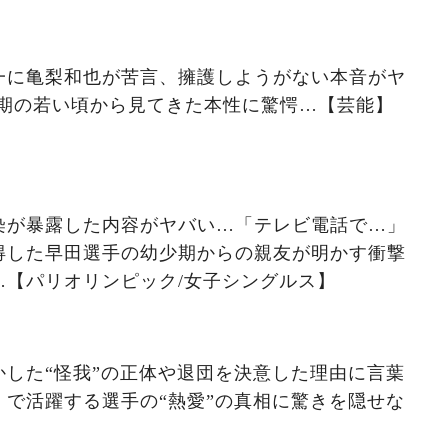
一に亀梨和也が苦言、擁護しようがない本音がヤ
最初期の若い頃から見てきた本性に驚愕…【芸能】
染が暴露した内容がヤバい…「テレビ電話で…」
得した早田選手の幼少期からの親友が明かす衝撃
…【パリオリンピック/女子シングルス】
した“怪我”の正体や退団を決意した理由に言葉
で活躍する選手の“熱愛”の真相に驚きを隠せな