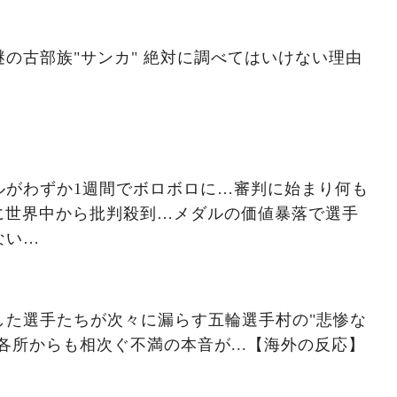
の古部族"サンカ" 絶対に調べてはいけない理由
ルがわずか1週間でボロボロに…審判に始まり何も
に世界中から批判殺到…メダルの価値暴落で選手
ない…
した選手たちが次々に漏らす五輪選手村の"悲惨な
国各所からも相次ぐ不満の本音が...【海外の反応】