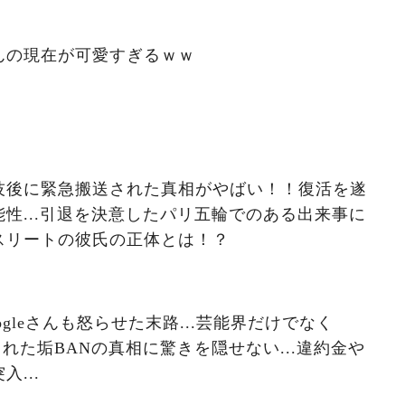
んの現在が可愛すぎるｗｗ
技後に緊急搬送された真相がやばい！！復活を遂
性...引退を決意したパリ五輪でのある出来事に
スリートの彼氏の正体とは！？
gleさんも怒らせた末路...芸能界だけでなく
消された垢BANの真相に驚きを隠せない...違約金や
...