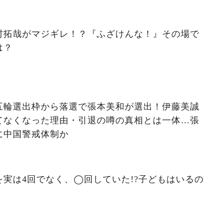
村拓哉がマジギレ！？『ふざけんな！』その場で
は？
五輪選出枠から落選で張本美和が選出！伊藤美誠
てなくなった理由・引退の噂の真相とは一体…張
に中国警戒体制か
実は4回でなく、◯回していた!?子どもはいるの