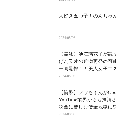
大好き五つ子！のんちゃ
2024/08/08
【競泳】池江璃花子が競
げた天才の難病再発の可能
一同驚愕！！美人女子ア
2024/08/08
【衝撃】フワちゃんがGoo
YouTube業界からも抹
税金に苦しむ借金地獄に突入
2024/08/08