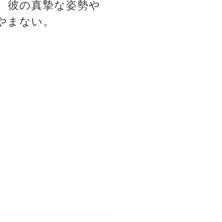
。彼の真摯な姿勢や
やまない。