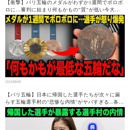
【衝撃】パリ五輪のメダルがわずか1週間でボロボ
ロに…審判に始まり何もかもの”質”が低い今大会
に世界中から批判殺到…メダルの価値暴落で選手
達から怒りの声が止まらない…
2024/08/09
【パリ五輪】日本に帰国した選手たちが次々に漏
らす五輪選手村の"悲惨な内情"がヤバすぎる...各国
各所からも相次ぐ不満の本音が...【海外の反応】