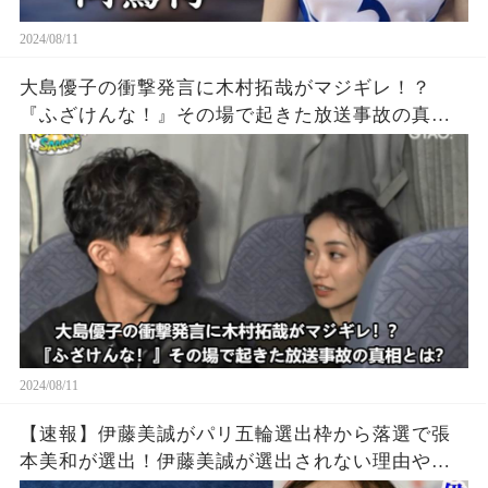
2024/08/11
大島優子の衝撃発言に木村拓哉がマジギレ！？
『ふざけんな！』その場で起きた放送事故の真相
とは？
2024/08/11
【速報】伊藤美誠がパリ五輪選出枠から落選で張
本美和が選出！伊藤美誠が選出されない理由や勝