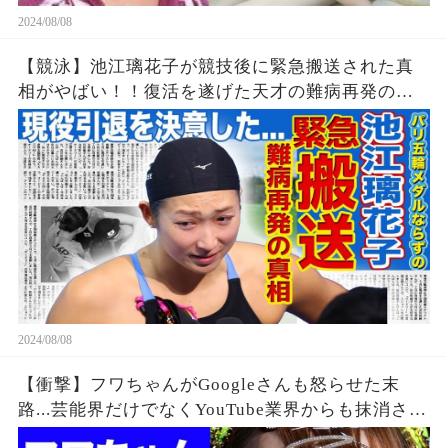
2024/08/08
【競泳】池江璃花子が競技後に緊急搬送された真
相がやばい！！復活を遂げた天才の難病再発の可
能性...引退を決意したパリ五輪でのある出来事に一
同驚愕！！美人女子アスリートの彼氏の正体と
は！？
2024/08/08
【衝撃】フワちゃんがGoogleさんも怒らせた末
路...芸能界だけでなくYouTube業界からも抹消され
た垢BANの真相に驚きを隠せない...違約金や税金