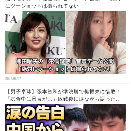
にツーショットは撮られてない」
2024/08/07
【男子卓球】張本智和が準決勝で樊振東に惜敗！
「試合中に暴言が…」敗戦後に涙ながら語った中
国からの”誹謗中傷”の真相…精神崩壊する現在に
涙が零れ落ちた…【パリ五輪】