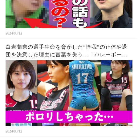
2024/08/12
白岩蘭奈の選手生命を脅かした“怪我”の正体や退
団を決意した理由に言葉を失う…「バレーボー
ル」で活躍する選手の“熱愛”の真相に驚きを隠せ
ない…
2024/08/12