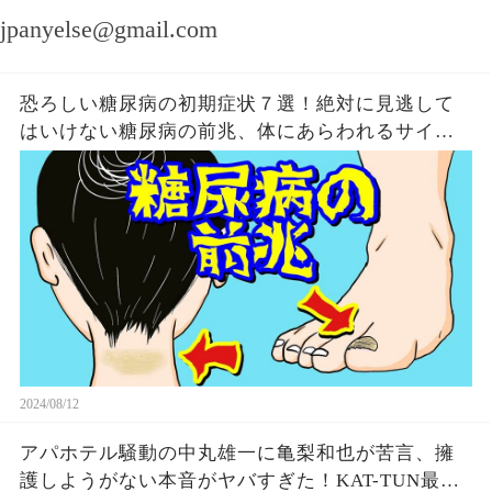
jpanyelse@gmail.com
恐ろしい糖尿病の初期症状７選！絶対に見逃して
はいけない糖尿病の前兆、体にあらわれるサイン
とは？
2024/08/12
アパホテル騒動の中丸雄一に亀梨和也が苦言、擁
護しようがない本音がヤバすぎた！KAT-TUN最初