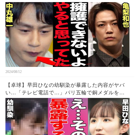
期の若い頃から見てきた本性に驚愕…【芸能】
2024/08/12
【卓球】早田ひなの幼馴染が暴露した内容がヤバ
い…「テレビ電話で…」パリ五輪で銅メダルを獲
得した早田選手の幼少期からの親友が明かす衝撃
の事実に驚きを隠せない…【パリオリンピック/女
子シングルス】