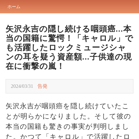
ホーム
矢沢永吉の隠し続ける咽頭癌...本
当の国籍に驚愕！「キャロル」で
も活躍したロックミュージシャ
ンの耳を疑う資産額...子供達の現
在に衝撃の嵐！
2024/03/31
告発
矢沢永吉が咽頭癌を隠し続けていたこ
とが明らかになりました。そして彼の
本当の国籍も驚きの事実が判明しまし
た。かつて「キャロル」で活躍したロ