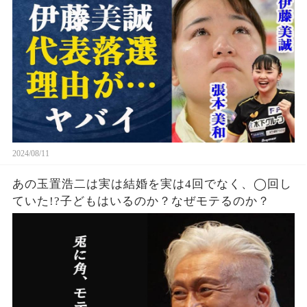
てなくなった理由・引退の噂の真相とは一体…張
本美和の知られざる実力に中国警戒体制か
2024/08/11
あの玉置浩二は実は結婚を実は4回でなく、◯回し
ていた!?子どもはいるのか？なぜモテるのか？