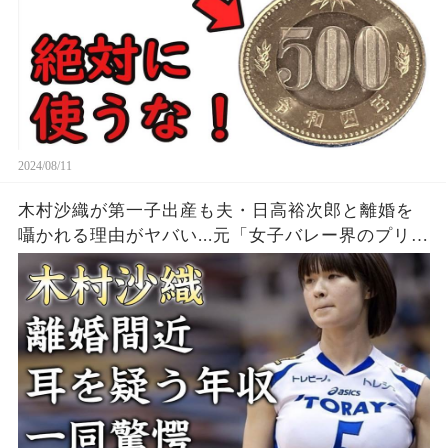
2024/08/11
木村沙織が第一子出産も夫・日高裕次郎と離婚を
囁かれる理由がヤバい...元「女子バレー界のプリン
セス」の耳を疑う年収...豊かすぎるバストに驚きを
隠せない...