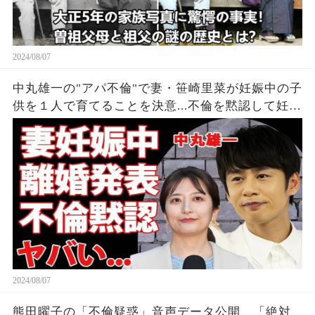
2024/08/07
中丸雄一の"アパ不倫"で妻・笹崎里菜が妊娠中の子
供を１人で育てることを決意...不倫を黙認して妊娠
を発表しなかった裏側に涙が零れ落ちた...『KAT-
TUN』亀梨和也の怒りの本音がヤバすぎた...
2024/08/07
熊田曜子の「不倫疑惑」音声データ公開 「絶対