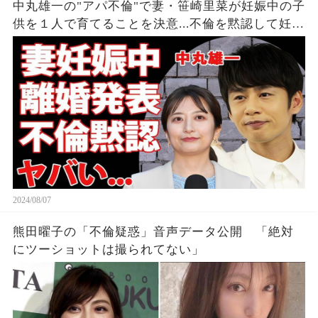
中丸雄一の"アパ不倫"で妻・笹崎里菜が妊娠中の子
供を１人で育てることを決意...不倫を黙認して妊娠
を発表しなかった裏側に涙が零れ落ちた...『KAT-
TUN』亀梨和也の怒りの本音がヤバすぎた...
2024/08/07
熊田曜子の「不倫疑惑」音声データ公開 「絶対
にツーショットは撮られてない」