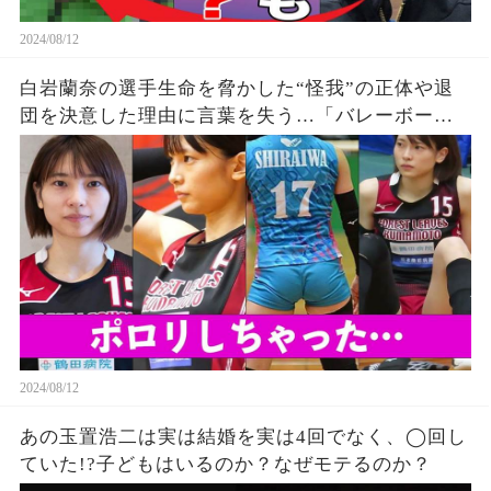
2024/08/12
白岩蘭奈の選手生命を脅かした“怪我”の正体や退
団を決意した理由に言葉を失う…「バレーボー
ル」で活躍する選手の“熱愛”の真相に驚きを隠せ
ない…
2024/08/12
あの玉置浩二は実は結婚を実は4回でなく、◯回し
ていた!?子どもはいるのか？なぜモテるのか？