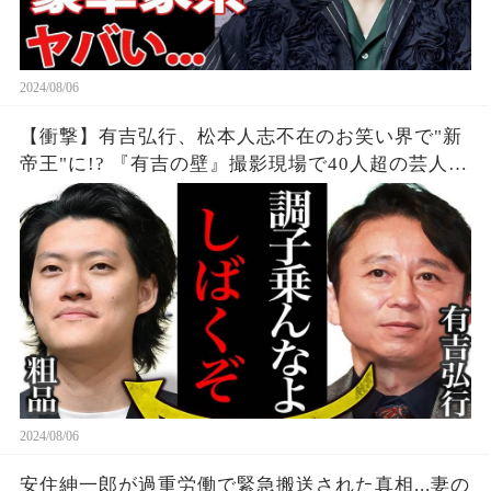
2024/08/06
【衝撃】有吉弘行、松本人志不在のお笑い界で"新
帝王"に!? 『有吉の壁』撮影現場で40人超の芸人集
結、吉本タレントも続々"有吉軍団"入り。業界の勢
力図が大きく変化、その実態とは...？
2024/08/06
安住紳一郎が過重労働で緊急搬送された真相...妻の