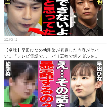
2024/08/12
【卓球】早田ひなの幼馴染が暴露した内容がヤバ
い…「テレビ電話で…」パリ五輪で銅メダルを獲
得した早田選手の幼少期からの親友が明かす衝撃
の事実に驚きを隠せない…【パリオリンピック/女
子シングルス】