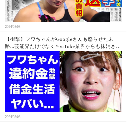
2024/08/08
【衝撃】フワちゃんがGoogleさんも怒らせた末
路...芸能界だけでなくYouTube業界からも抹消され
た垢BANの真相に驚きを隠せない...違約金や税金
に苦しむ借金地獄に突入...
2024/08/08