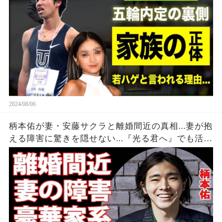
家族の正体に一
2024/08/06
柄本佑が妻・安藤サクラと離婚間近の真相...妻が抱
える障害に驚きを隠せない...『光る君へ』でも活躍
する俳優のヤバすぎる家系に言葉を失う...