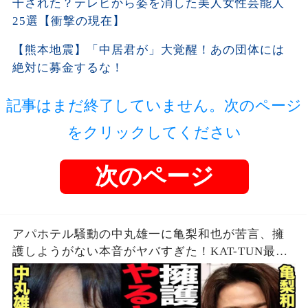
干された？テレビから姿を消した美人女性芸能人
25選【衝撃の現在】
【熊本地震】「中居君が」大覚醒！あの団体には
絶対に募金するな！
記事はまだ終了していません。次のページ
をクリックしてください
次のページ
アパホテル騒動の中丸雄一に亀梨和也が苦言、擁
護しようがない本音がヤバすぎた！KAT-TUN最初
期の若い頃から見てきた本性に驚愕…【芸能】