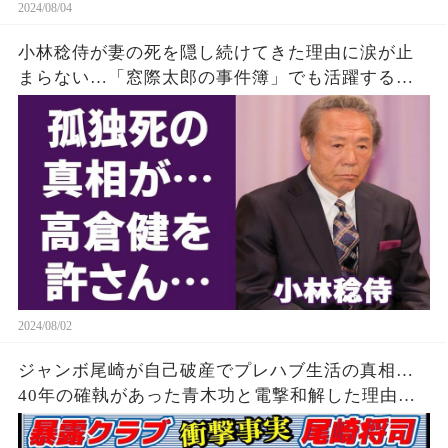
2024/08/04
小林稔侍が妻の死を隠し続けてきた理由に涙が止
まらない…「窓際太郎の事件簿」でも活躍する俳
優の死ぬまで慕い続けた高倉健が10年後にやっと
明かした不満に一同驚愕！
2024/08/02
ジャンボ尾崎が自己破産でプレハブ生活の真相…
40年の確執があった青木功と電撃和解した理由に
驚きを隠せない…「ゴルフ」もままならない現在
の病状に驚きを隠せない…