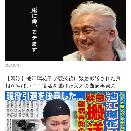
2024/08/11
【競泳】池江璃花子が競技後に緊急搬送された真
相がやばい！！復活を遂げた天才の難病再発の可
能性...引退を決意したパリ五輪でのある出来事に一
同驚愕！！美人女子アスリートの彼氏の正体と
は！？