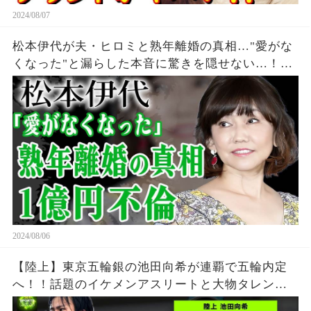
2024/08/07
松本伊代が夫・ヒロミと熟年離婚の真相…"愛がな
くなった"と漏らした本音に驚きを隠せない…！
『センチメンタル・ジャーニー』で有名な元アイ
ドルの夫が暴露された不倫の真相…1億以上貢いだ
実態に絶句！
2024/08/06
【陸上】東京五輪銀の池田向希が連覇で五輪内定
へ！！話題のイケメンアスリートと大物タレント
の衝撃の関係がやばい！！若ハゲと言われる真相...