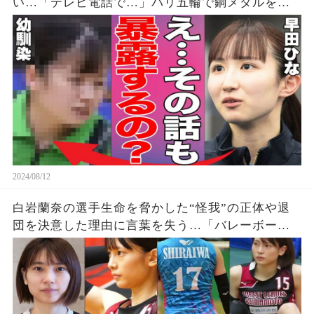
い…「テレビ電話で…」パリ五輪で銅メダルを獲
得した早田選手の幼少期からの親友が明かす衝撃
の事実に驚きを隠せない…【パリオリンピック/女
子シングルス】
2024/08/12
白岩蘭奈の選手生命を脅かした“怪我”の正体や退
団を決意した理由に言葉を失う…「バレーボー
ル」で活躍する選手の“熱愛”の真相に驚きを隠せ
ない…