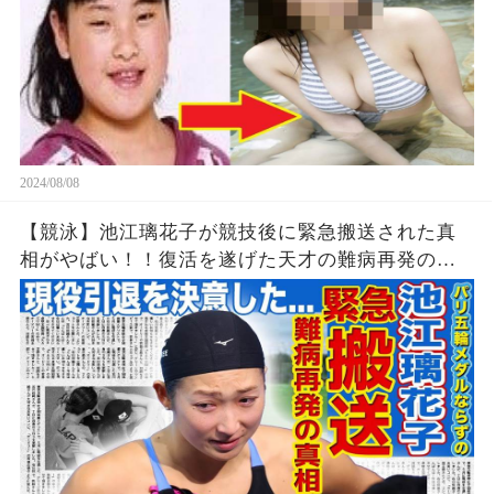
2024/08/08
【競泳】池江璃花子が競技後に緊急搬送された真
相がやばい！！復活を遂げた天才の難病再発の可
能性...引退を決意したパリ五輪でのある出来事に一
同驚愕！！美人女子アスリートの彼氏の正体と
は！？