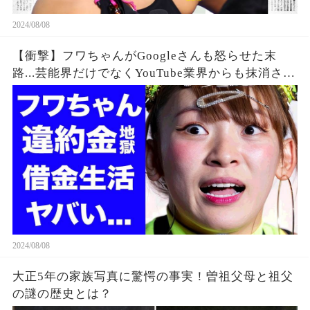
2024/08/08
【衝撃】フワちゃんがGoogleさんも怒らせた末
路...芸能界だけでなくYouTube業界からも抹消され
た垢BANの真相に驚きを隠せない...違約金や税金
に苦しむ借金地獄に突入...
2024/08/08
大正5年の家族写真に驚愕の事実！曽祖父母と祖父
の謎の歴史とは？