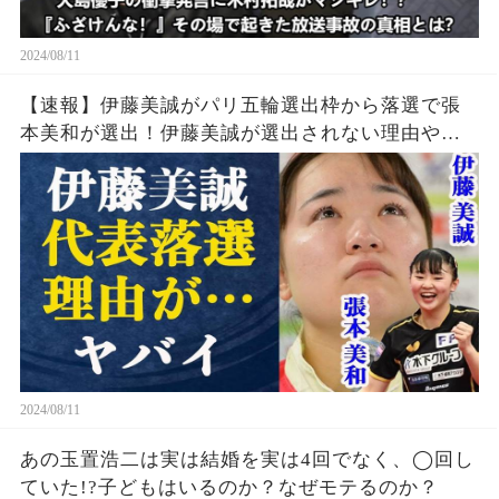
2024/08/11
【速報】伊藤美誠がパリ五輪選出枠から落選で張
本美和が選出！伊藤美誠が選出されない理由や勝
てなくなった理由・引退の噂の真相とは一体…張
本美和の知られざる実力に中国警戒体制か
2024/08/11
あの玉置浩二は実は結婚を実は4回でなく、◯回し
ていた!?子どもはいるのか？なぜモテるのか？