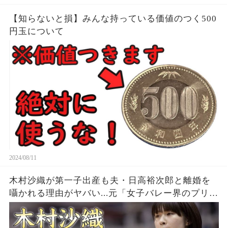
【知らないと損】みんな持っている価値のつく500
円玉について
2024/08/11
木村沙織が第一子出産も夫・日高裕次郎と離婚を
囁かれる理由がヤバい...元「女子バレー界のプリン
セス」の耳を疑う年収...豊かすぎるバストに驚きを
隠せない...