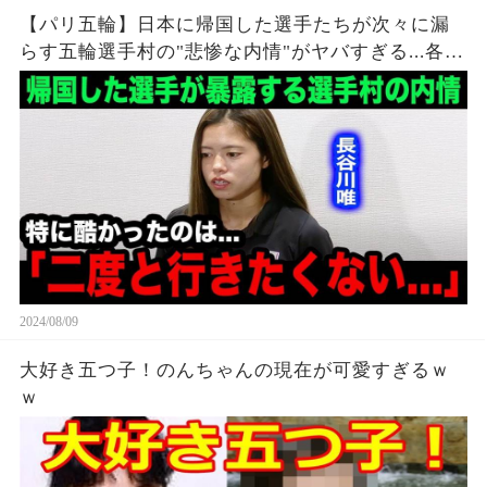
【パリ五輪】日本に帰国した選手たちが次々に漏
らす五輪選手村の"悲惨な内情"がヤバすぎる...各国
各所からも相次ぐ不満の本音が...【海外の反応】
2024/08/09
大好き五つ子！のんちゃんの現在が可愛すぎるｗ
ｗ