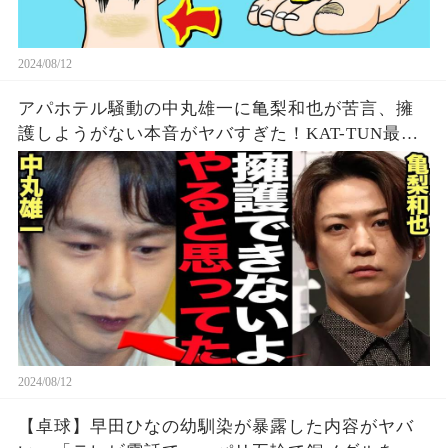
2024/08/12
アパホテル騒動の中丸雄一に亀梨和也が苦言、擁
護しようがない本音がヤバすぎた！KAT-TUN最初
期の若い頃から見てきた本性に驚愕…【芸能】
2024/08/12
【卓球】早田ひなの幼馴染が暴露した内容がヤバ