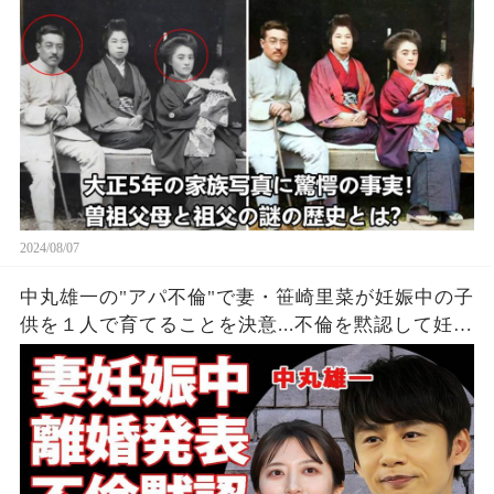
2024/08/07
中丸雄一の"アパ不倫"で妻・笹崎里菜が妊娠中の子
供を１人で育てることを決意...不倫を黙認して妊娠
を発表しなかった裏側に涙が零れ落ちた...『KAT-
TUN』亀梨和也の怒りの本音がヤバすぎた...