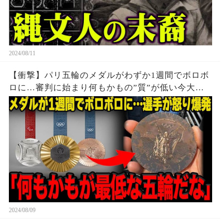
2024/08/11
【衝撃】パリ五輪のメダルがわずか1週間でボロボ
ロに…審判に始まり何もかもの”質”が低い今大会
に世界中から批判殺到…メダルの価値暴落で選手
達から怒りの声が止まらない…
2024/08/09