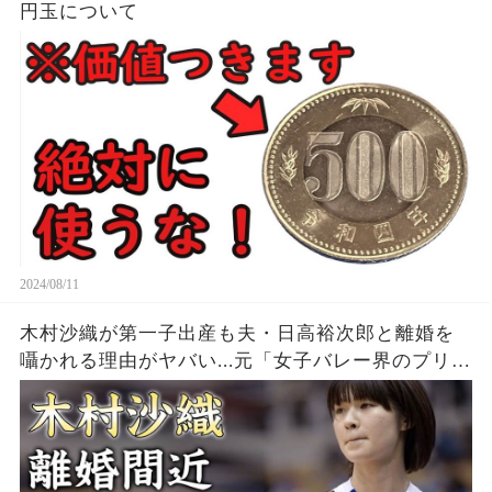
円玉について
2024/08/11
木村沙織が第一子出産も夫・日高裕次郎と離婚を
囁かれる理由がヤバい...元「女子バレー界のプリン
セス」の耳を疑う年収...豊かすぎるバストに驚きを
隠せない...