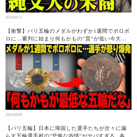
2024/08/11
【衝撃】パリ五輪のメダルがわずか1週間でボロボ
ロに…審判に始まり何もかもの”質”が低い今大会
に世界中から批判殺到…メダルの価値暴落で選手
達から怒りの声が止まらない…
2024/08/09
【パリ五輪】日本に帰国した選手たちが次々に漏
らす五輪選手村の"悲惨な内情"がヤバすぎる...各国