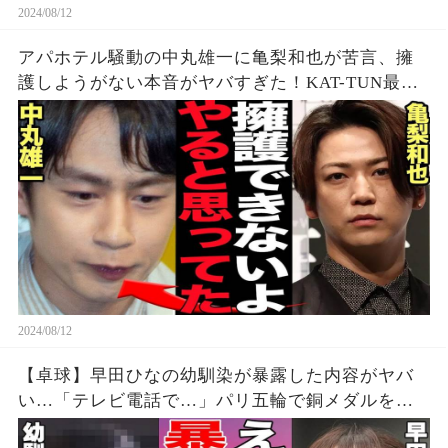
2024/08/12
アパホテル騒動の中丸雄一に亀梨和也が苦言、擁
護しようがない本音がヤバすぎた！KAT-TUN最初
期の若い頃から見てきた本性に驚愕…【芸能】
2024/08/12
【卓球】早田ひなの幼馴染が暴露した内容がヤバ
い…「テレビ電話で…」パリ五輪で銅メダルを獲
得した早田選手の幼少期からの親友が明かす衝撃