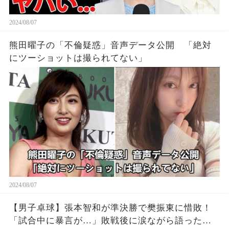
2024/08/07
熊田曜子の「不倫疑惑」音声データ公開 「絶対
にツーショットは撮られてない」
2024/08/07
【男子卓球】張本智和が準決勝で樊振東に惜敗！
「試合中に暴言が…」敗戦後に涙ながら語った中