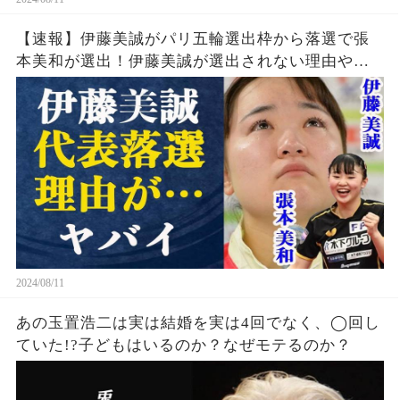
【速報】伊藤美誠がパリ五輪選出枠から落選で張
本美和が選出！伊藤美誠が選出されない理由や勝
てなくなった理由・引退の噂の真相とは一体…張
本美和の知られざる実力に中国警戒体制か
2024/08/11
あの玉置浩二は実は結婚を実は4回でなく、◯回し
ていた!?子どもはいるのか？なぜモテるのか？