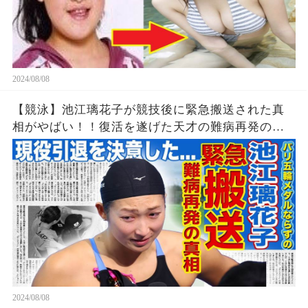
2024/08/08
【競泳】池江璃花子が競技後に緊急搬送された真
相がやばい！！復活を遂げた天才の難病再発の可
能性...引退を決意したパリ五輪でのある出来事に一
同驚愕！！美人女子アスリートの彼氏の正体と
は！？
2024/08/08