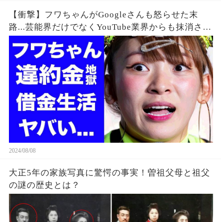
【衝撃】フワちゃんがGoogleさんも怒らせた末
路...芸能界だけでなくYouTube業界からも抹消され
た垢BANの真相に驚きを隠せない...違約金や税金
に苦しむ借金地獄に突入...
2024/08/08
大正5年の家族写真に驚愕の事実！曽祖父母と祖父
の謎の歴史とは？