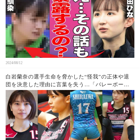
の事実に驚きを隠せない…【パリオリンピック/女
子シングルス】
2024/08/12
白岩蘭奈の選手生命を脅かした“怪我”の正体や退
団を決意した理由に言葉を失う…「バレーボー
ル」で活躍する選手の“熱愛”の真相に驚きを隠せ
ない…