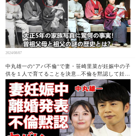
2024/08/07
中丸雄一の"アパ不倫"で妻・笹崎里菜が妊娠中の子
供を１人で育てることを決意...不倫を黙認して妊娠
を発表しなかった裏側に涙が零れ落ちた...『KAT-
TUN』亀梨和也の怒りの本音がヤバすぎた...